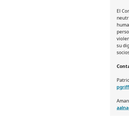
El Co
neutr
human
perso
viole
su di
socio
Conta
Patric
pgrif
Amani
aalna