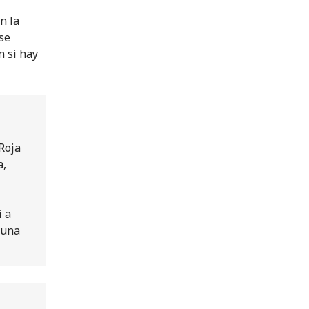
n la
 se
n si hay
Roja
a,
i a
Luna