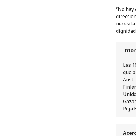
“No hay 
direcció
necesita
dignidad
Infor
Las 1
que a
Austr
Finla
Unido
Gaza 
Roja 
Acerc