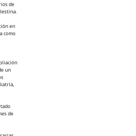
ios de
lestina.
ción en
na como
pliación
de un
os
iatría,
itado
nes de
rarias,