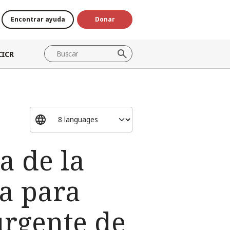
Encontrar ayuda
Donar
CICR
a de la
ra para
urgente de