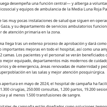
uega desempeña una función central— y alberga a voluntar
icosocial y equipos de ambulancia de la Media Luna Roja Pa
e las muy pocas instalaciones de salud que siguen en opera
e Gaza, y su departamento de servicios ambulatorios funcio
r de atención primaria en la zona.
ma llega tras un extenso proceso de aprobación y dará como
o importantes mejoras en todo el hospital, así como una am
72 camas. Los pacientes y el personal se verán beneficiados 
o mejor equipado, departamentos más modernos de cuidad
rios y de emergencia, áreas renovadas de maternidad y ped
perpoblación en las salas y mejor atención posquirúrgica.
 apertura en mayo de 2024, el hospital de campaña ha facil
1.300 cirugías, 250.000 consultas, 1.200 partos, 19.200 sesio
apia y al menos 1.500 transfusiones de sangre.
pitales de campaña están diseñados como soluciones tempo