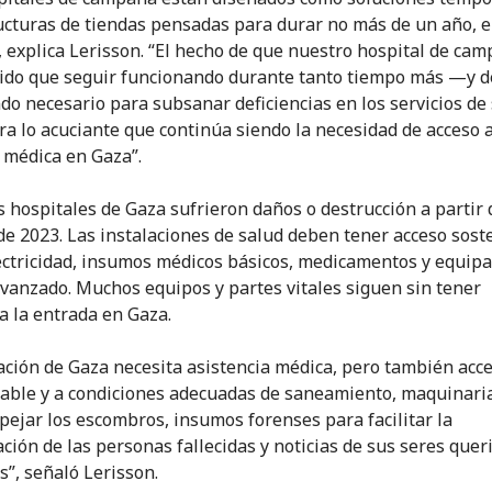
ucturas de tiendas pensadas para durar no más de un año, 
, explica Lerisson. “El hecho de que nuestro hospital de ca
ido que seguir funcionando durante tanto tiempo más —y d
ndo necesario para subsanar deficiencias en los servicios d
a lo acuciante que continúa siendo la necesidad de acceso 
 médica en Gaza”.
s hospitales de Gaza sufrieron daños o destrucción a partir 
de 2023. Las instalaciones de salud deben tener acceso sost
ectricidad, insumos médicos básicos, medicamentos y equip
vanzado. Muchos equipos y partes vitales siguen sin tener
a la entrada en Gaza.
ación de Gaza necesita asistencia médica, pero también acc
able y a condiciones adecuadas de saneamiento, maquinari
pejar los escombros, insumos forenses para facilitar la
ación de las personas fallecidas y noticias de sus seres quer
s”, señaló Lerisson.