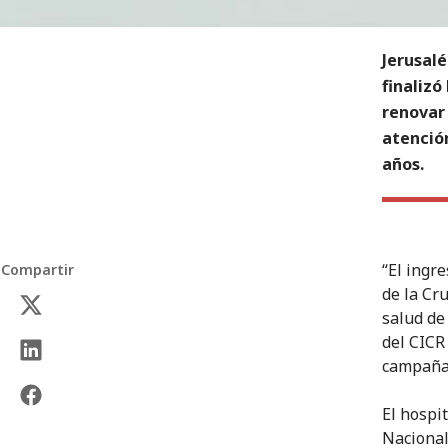
Jerusalé
finalizó
renovar
atención
años.
“El ingr
Compartir
de la Cr
salud de 
del CICR
campaña 
El hospi
Nacional