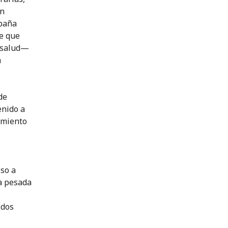
en
mpaña
e que
e salud—
a
de
enido a
amiento
eso a
a pesada
idos