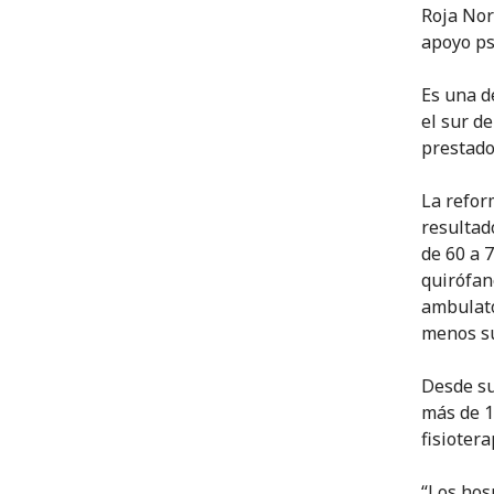
Roja Nor
apoyo ps
Es una d
el sur d
prestado
La refor
resultad
de 60 a 
quirófan
ambulato
menos su
Desde su
más de 1
fisioter
“Los hos