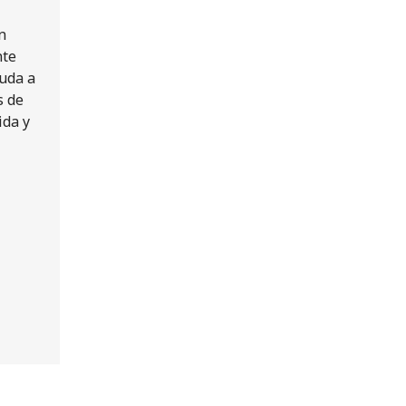
n
nte
yuda a
s de
ida y