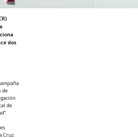
CR)
a
rciona
ace dos
 campaña
s de
egación
tal de
d”.
des
a Cruz