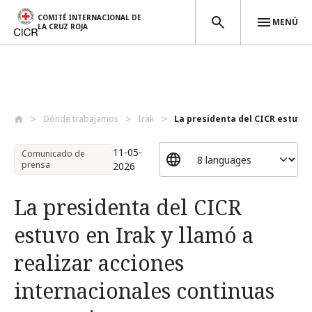
COMITÉ INTERNACIONAL DE
MENÚ
LA CRUZ ROJA
Pasar al contenido principal
Dónde trabajamos
Irak
La presidenta del CICR estuvo e
11-05-
Comunicado de
prensa
2026
La presidenta del CICR
estuvo en Irak y llamó a
realizar acciones
internacionales continuas