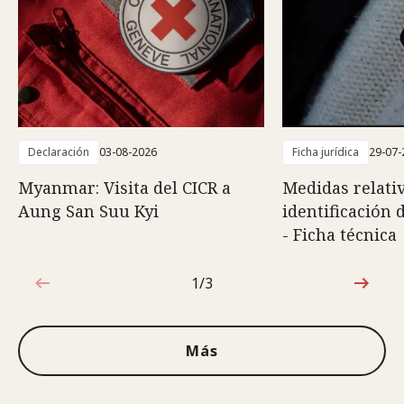
Declaración
03-08-2026
Ficha jurídica
29-07-
Myanmar: Visita del CICR a
Medidas relativ
Aung San Suu Kyi
identificación 
- Ficha técnica
1/3
1de3
Más