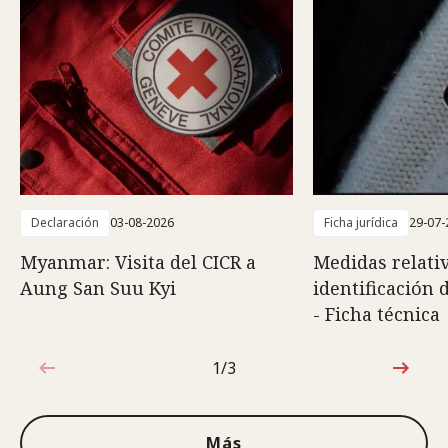
Declaración
03-08-2026
Ficha jurídica
29-07-
Myanmar: Visita del CICR a
Medidas relativ
Aung San Suu Kyi
identificación 
- Ficha técnica
1/3
1de3
Más