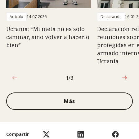
Artículo
14-07-2026
Declaración
16-01-2
Ucrania: “Mi meta no es solo
Declaración rel
caminar, sino volver a hacerlo
reuniones sob
bien”
protegidas en e
armado interna
Ucrania
1/3
1de3
Más
Compartir