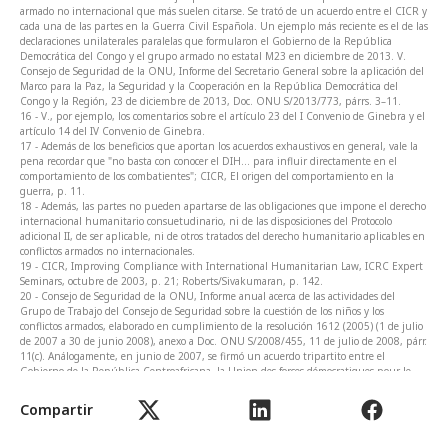
armado no internacional que más suelen citarse. Se trató de un acuerdo entre el CICR y
cada una de las partes en la Guerra Civil Española. Un ejemplo más reciente es el de las
declaraciones unilaterales paralelas que formularon el Gobierno de la República
Democrática del Congo y el grupo armado no estatal M23 en diciembre de 2013. V.
Consejo de Seguridad de la ONU, Informe del Secretario General sobre la aplicación del
Marco para la Paz, la Seguridad y la Cooperación en la República Democrática del
Congo y la Región, 23 de diciembre de 2013, Doc. ONU S/2013/773, párrs. 3–11.
16 - V., por ejemplo, los comentarios sobre el artículo 23 del I Convenio de Ginebra y el
artículo 14 del IV Convenio de Ginebra.
17 - Además de los beneficios que aportan los acuerdos exhaustivos en general, vale la
pena recordar que "no basta con conocer el DIH... para influir directamente en el
comportamiento de los combatientes"; CICR, El origen del comportamiento en la
guerra, p. 11.
18 - Además, las partes no pueden apartarse de las obligaciones que impone el derecho
internacional humanitario consuetudinario, ni de las disposiciones del Protocolo
adicional II, de ser aplicable, ni de otros tratados del derecho humanitario aplicables en
conflictos armados no internacionales.
19 - CICR, Improving Compliance with International Humanitarian Law, ICRC Expert
Seminars, octubre de 2003, p. 21; Roberts/Sivakumaran, p. 142.
20 - Consejo de Seguridad de la ONU, Informe anual acerca de las actividades del
Grupo de Trabajo del Consejo de Seguridad sobre la cuestión de los niños y los
conflictos armados, elaborado en cumplimiento de la resolución 1612 (2005) (1 de julio
de 2007 a 30 de junio 2008), anexo a Doc. ONU S/2008/455, 11 de julio de 2008, párr.
11(c). Análogamente, en junio de 2007, se firmó un acuerdo tripartito entre el
Gobierno de la República Centroafricana, la Union des forces démocratiques pour le
rassemblement (UDFR) y UNICEF en el que "UDFR acordó separar y liberar a todos los
niños asociados con su grupo armado, y facilitar su reintegración"; v. también Asamblea
Compartir
General de la ONU, Informe del secretario general sobre los niños y los conflictos
armados, Doc. ONU A/63/785-S/2009/158, 26 de marzo de 2009. Los dos últimos
documentos están citados en Bellal/Casey-Maslen, p. 190.