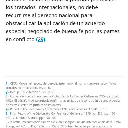
los tratados internacionales, no debe
recurrirse al derecho nacional para
obstaculizar la aplicación de un acuerdo
especial negociado de buena fe por las partes
en conflicto
(29)
.
1
- CICR, Mejorar el respeto del derecho internacional humanitario en los conflictos
armados no internacionales, p. 16.
2
- Ibid. p. 17; v. también Bell, p. 20.
3
- Convención de La Haya para la Protección de los Bienes Culturales (1954), artículo
19(2). El párrafo 4 de ese artículo confirma, además, que la
conclusión de esos acuerdos
no afecta el estatuto jurídico de las partes.
4
- Report of the Preliminary Conference of National Societies of 1946, p. 15.
5
- Final Record of the Diplomatic Conference of Geneva of 1949, vol. II-B, pp. 120–
127. V. también Siordet, pp. 198–200.
6 - "Comité International: Guerre civile en Espagne", Revue internationale de la Croix-
Rouge, vol. 67, n. 409, 1936, pp. 758–759. Si bien todas las partes aceptaron la