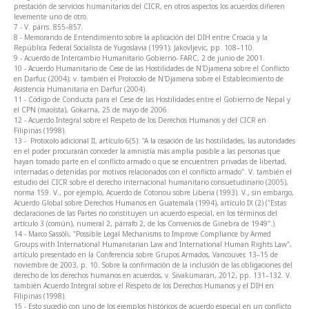
prestación de servicios humanitarios del CICR, en otros aspectos los acuerdos difieren
levemente uno de otro.
7 - V. párrs. 855–857.
8 - Memorando de Entendimiento sobre la aplicación del DIH entre Croacia y la
República Federal Socialista de Yugoslavia (1991); Jakovljevic, pp. 108–110.
9 - Acuerdo de Intercambio Humanitario Gobierno- FARC, 2 de junio de 2001.
10 - Acuerdo Humanitario de Cese de las Hostilidades de N'Djamena sobre el Conflicto
en Darfur, (2004); v. también el Protocolo de N'Djamena sobre el Establecimiento de
Asistencia Humanitaria en Darfur (2004).
11 - Código de Conducta para el Cese de las Hostilidades entre el Gobierno de Nepal y
el CPN (maoísta), Gokarna, 25 de mayo de 2006.
12 - Acuerdo Integral sobre el Respeto de los Derechos Humanos y del CICR en
Filipinas (1998).
13 - Protocolo adicional II, artículo 6(5): "A la cesación de las hostilidades, las autoridades
en el poder procurarán conceder la amnistía más amplia posible a las personas que
hayan tomado parte en el conflicto armado o que se encuentren privadas de libertad,
internadas o detenidas por motivos relacionados con el conflicto armado". V. también el
estudio del CICR sobre el derecho internacional humanitario consuetudinario (2005),
norma 159. V., por ejemplo, Acuerdo de Cotonou sobre Liberia (1993). V., sin embargo,
Acuerdo Global sobre Derechos Humanos en Guatemala (1994), artículo IX (2) ("Estas
declaraciones de las Partes no constituyen un acuerdo especial, en los términos del
artículo 3 (común), numeral 2, párrafo 2, de los Convenios de Ginebra de 1949".).
14 - Marco Sassòli, "Possible Legal Mechanisms to Improve Compliance by Armed
Groups with International Humanitarian Law and International Human Rights Law",
artículo presentado en la Conferencia sobre Grupos Armados, Vancouver, 13–15 de
noviembre de 2003, p. 10. Sobre la confirmación de la inclusión de las obligaciones del
derecho de los derechos humanos en acuerdos, v. Sivakumaran, 2012, pp. 131–132. V.
también Acuerdo Integral sobre el Respeto de los Derechos Humanos y el DIH en
Filipinas (1998).
15 - Esto sucedió con uno de los ejemplos históricos de acuerdo especial en un conflicto