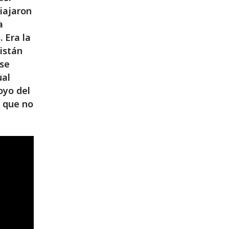
iajaron
a
 Era la
istán
 se
ual
oyo del
y que no