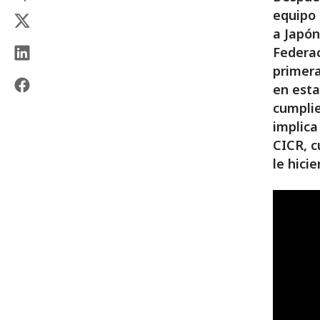
equipo 
a Japón
Federac
primera
en esta
cumplie
implica
CICR, c
le hici