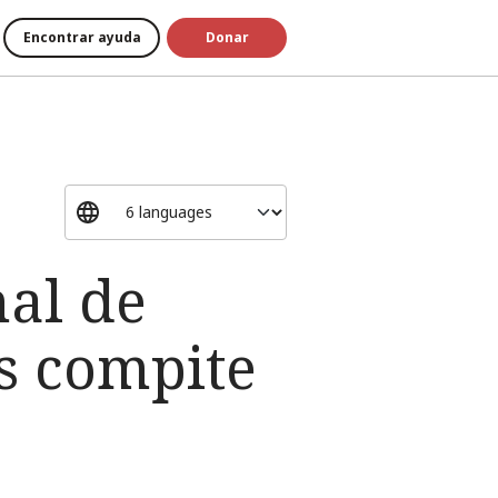
Encontrar ayuda
Donar
nal de
as compite