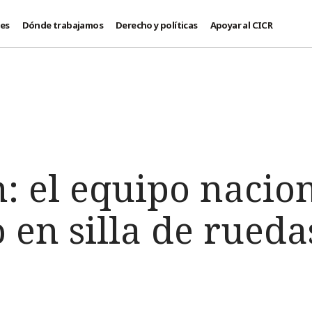
des
Dónde trabajamos
Derecho y políticas
Apoyar al CICR
: el equipo nacio
 en silla de rued