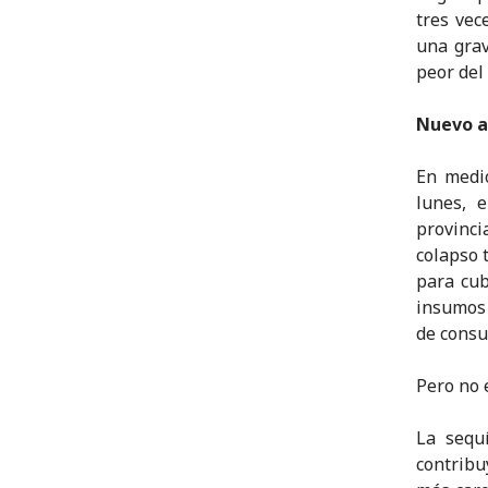
tres vec
una grav
peor del 
Nuevo a
En medi
lunes, 
provinci
colapso 
para cub
insumos 
de consu
Pero no e
La sequ
contribu