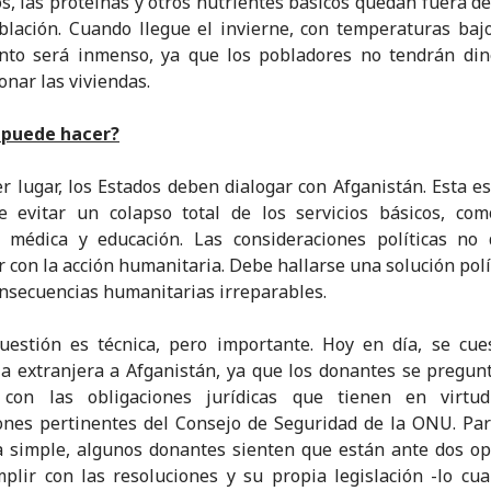
s, las proteínas y otros nutrientes básicos quedan fuera de
blación. Cuando llegue el invierne, con temperaturas bajo
ento será inmenso, ya que los pobladores no tendrán din
onar las viviendas.
 puede hacer?
r lugar, los Estados deben dialogar con Afganistán. Esta es
e evitar un colapso total de los servicios básicos, com
n médica y educación. Las consideraciones políticas no 
ir con la acción humanitaria. Debe hallarse una solución polí
onsecuencias humanitarias irreparables.
uestión es técnica, pero importante. Hoy en día, se cue
ia extranjera a Afganistán, ya que los donantes se pregu
 con las obligaciones jurídicas que tienen en virtu
ones pertinentes del Consejo de Seguridad de la ONU. Par
 simple, algunos donantes sienten que están ante dos op
plir con las resoluciones y su propia legislación -lo cua