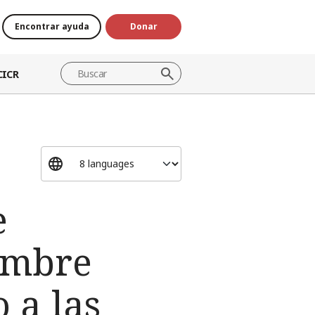
Encontrar ayuda
Donar
CICR
e
hombre
 a las