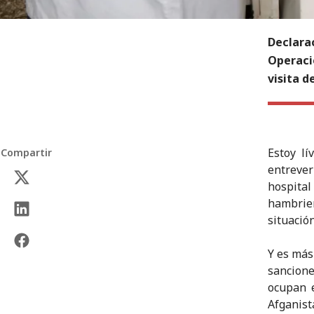
Declarac
Operacio
visita d
Estoy lí
Compartir
entreve
hospita
hambrie
situació
Y es más
sancion
ocupan 
Afganist