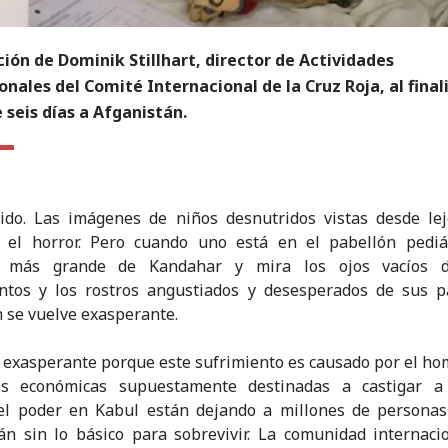
ión de Dominik Stillhart, director de Actividades
nales del Comité Internacional de la Cruz Roja, al final
e seis días a Afganistán.
vido. Las imágenes de niños desnutridos vistas desde le
r el horror. Pero cuando uno está en el pabellón pediát
l más grande de Kandahar y mira los ojos vacíos 
ntos y los rostros angustiados y desesperados de sus pa
n se vuelve exasperante.
 exasperante porque este sufrimiento es causado por el ho
es económicas supuestamente destinadas a castigar a
el poder en Kabul están dejando a millones de personas
án sin lo básico para sobrevivir. La comunidad internaci