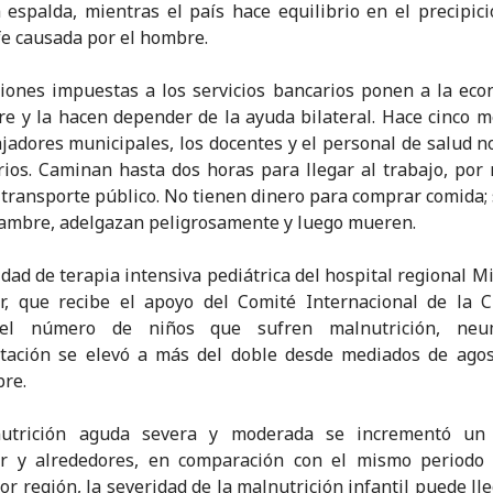
 espalda, mientras el país hace equilibrio en el precipic
fe causada por el hombre.
iones impuestas a los servicios bancarios ponen a la ec
bre y la hacen depender de la ayuda bilateral. Hace cinco 
ajadores municipales, los docentes y el personal de salud n
rios. Caminan hasta dos horas para llegar al trabajo, por
 transporte público. No tienen dinero para comprar comida; 
ambre, adelgazan peligrosamente y luego mueren.
idad de terapia intensiva pediátrica del hospital regional M
r, que recibe el apoyo del Comité Internacional de la C
 el número de niños que sufren malnutrición, ne
atación se elevó a más del doble desde mediados de agos
re.
utrición aguda severa y moderada se incrementó u
r y alrededores, en comparación con el mismo periodo 
or región, la severidad de la malnutrición infantil puede lle