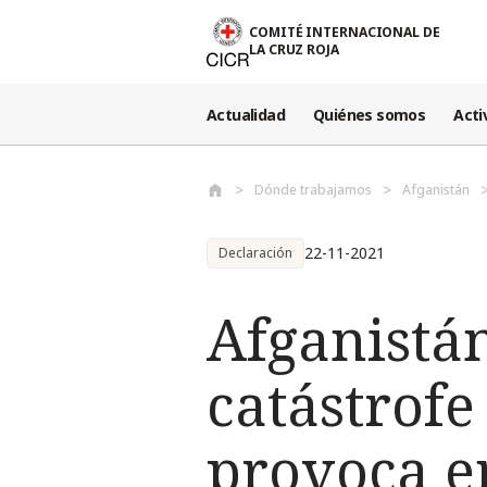
Pasar al contenido principal
COMITÉ INTERNACIONAL DE
LA CRUZ ROJA
Actualidad
Quiénes somos
Acti
Dónde trabajamos
Afganistán
22-11-2021
Declaración
Afganistá
catástrof
provoca e