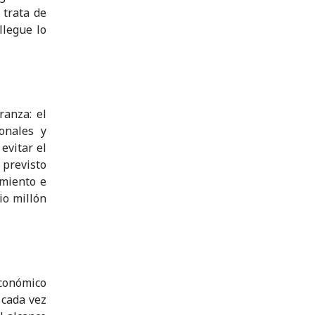
 trata de
llegue lo
anza: el
onales y
evitar el
 previsto
amiento e
io millón
conómico
 cada vez