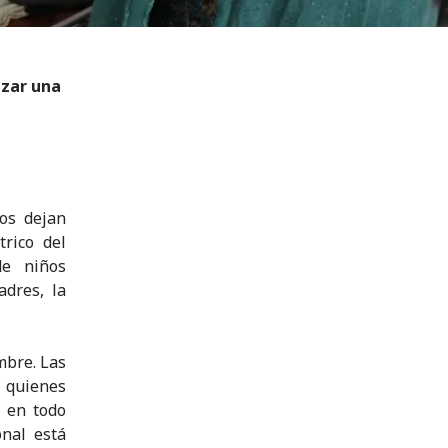
izar una
jos dejan
rico del
de niños
dres, la
mbre. Las
 quienes
 en todo
onal está