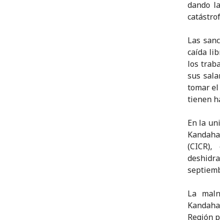
dando la
catástro
Las sanc
caída li
los trab
sus sala
tomar el
tienen h
En la un
Kandaha
(CICR),
deshidr
septiemb
La maln
Kandaha
Región p