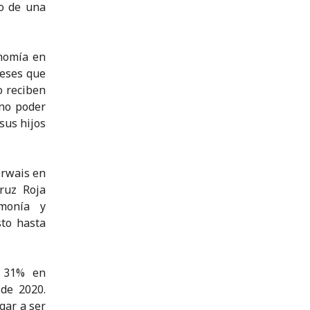
io de una
onomía en
meses que
o reciben
 no poder
sus hijos
irwais en
ruz Roja
umonía y
to hasta
n 31% en
de 2020.
gar a ser