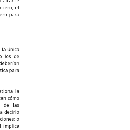
l alcance
 cero, el
ero para
 la única
o los de
deberían
tica para
stiona la
ntan cómo
d de las
a decirlo
ciones: o
l implica