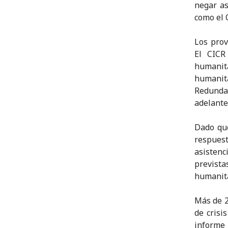
negar as
como el 
Los prov
El CICR
humanit
humanita
Redunda
adelante
Dado que
respuest
asistenc
previst
humanita
Más de 2
de crisi
informe