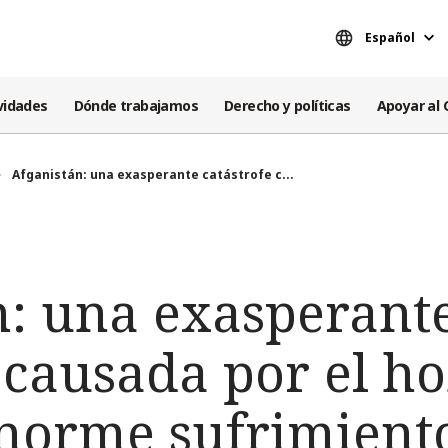
Español
vidades
Dónde trabajamos
Derecho y políticas
Apoyar al 
Afganistán: una exasperante catástrofe c...
n: una exasperant
e causada por el 
norme sufrimiento