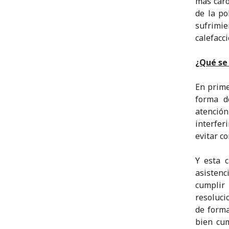
más caro
de la po
sufrimi
calefacci
¿Qué se
En prime
forma d
atenció
interfer
evitar c
Y esta c
asistenc
cumplir
resoluci
de forma
bien cum