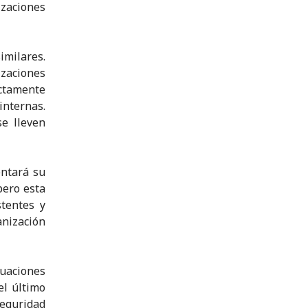
izaciones
imilares.
zaciones
ctamente
internas.
e lleven
entará su
pero esta
stentes y
nización
tuaciones
el último
eguridad