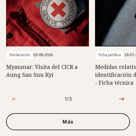
Declaración
03-08-2026
Ficha jurídica
29-07-
Myanmar: Visita del CICR a
Medidas relativ
Aung San Suu Kyi
identificación 
- Ficha técnica
1/3
1de3
Más