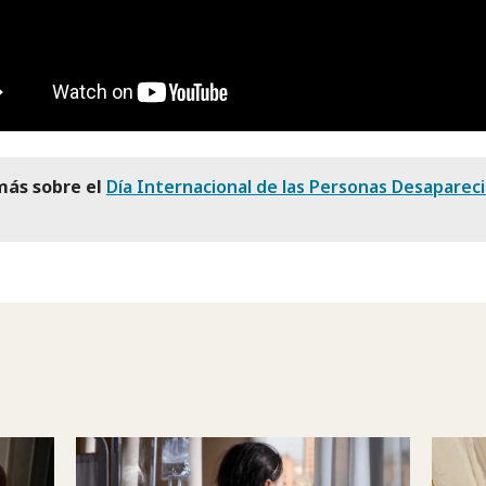
más sobre el
Día Internacional de las Personas Desaparec