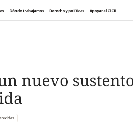
des
Dónde trabajamos
Derecho y políticas
Apoyar al CICR
un nuevo sustent
ida
arecidas