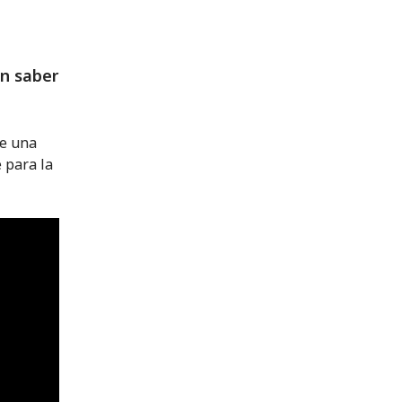
in saber
de una
 para la