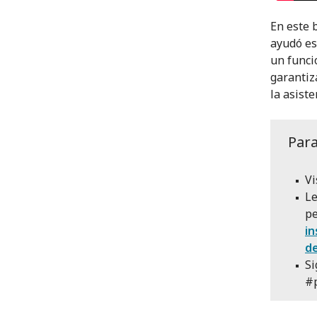
En este 
ayudó es
un funci
garantiz
la asiste
Par
Vi
Le
pe
in
d
Si
#p