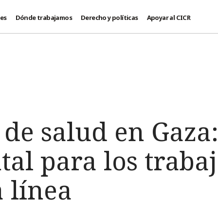
des
Dónde trabajamos
Derecho y políticas
Apoyar al CICR
 de salud en Gaza
al para los traba
 línea