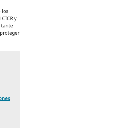
 los
 CICR y
rtante
 proteger
iones