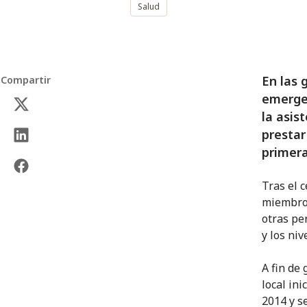
Salud
En las 
Compartir
emergen
la asis
prestar
primera
Tras el c
miembros
otras pe
y los ni
A fin de 
local in
2014 y s