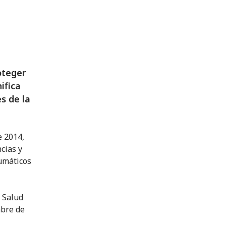
oteger
ifica
s de la
e 2014,
cias y
aumáticos
e Salud
mbre de