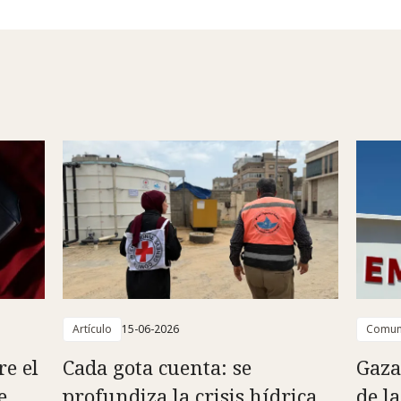
Artículo
15-06-2026
Comun
re el
Cada gota cuenta: se
Gaza
e
profundiza la crisis hídrica
de l