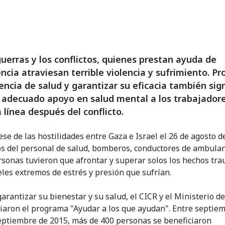
guerras y los conflictos, quienes prestan ayuda de
cia atraviesan terrible violencia y sufrimiento. Pr
tencia de salud y garantizar su eficacia también sign
 adecuado apoyo en salud mental a los trabajadore
 línea después del conflicto.
ese de las hostilidades entre Gaza e Israel el 26 de agosto d
 del personal de salud, bomberos, conductores de ambulan
rsonas tuvieron que afrontar y superar solos los hechos tr
veles extremos de estrés y presión que sufrían.
garantizar su bienestar y su salud, el CICR y el Ministerio d
iciaron el programa "Ayudar a los que ayudan". Entre septie
eptiembre de 2015, más de 400 personas se beneficiaron