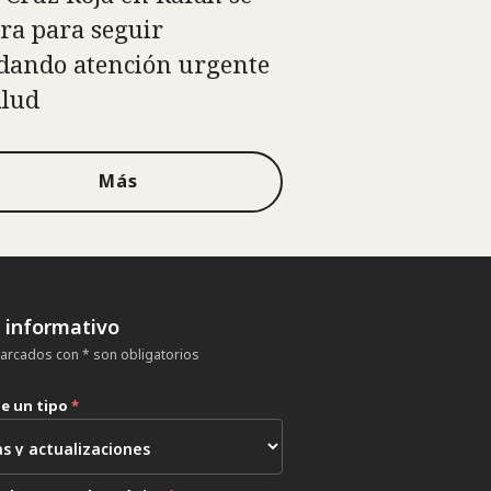
ra para seguir
dando atención urgente
alud
Más
n informativo
rcados con * son obligatorios
ne un tipo
*