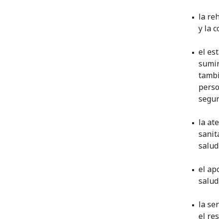
la re
y la 
el es
sumin
tambi
perso
segur
la at
sanit
salud
el ap
salud
la se
el re