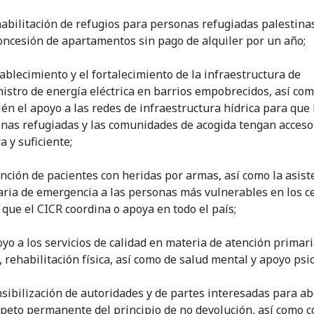
habilitación de refugios para personas refugiadas palestinas 
concesión de apartamentos sin pago de alquiler por un año;
tablecimiento y el fortalecimiento de la infraestructura de
istro de energía eléctrica en barrios empobrecidos, así co
én el apoyo a las redes de infraestructura hídrica para que 
nas refugiadas y las comunidades de acogida tengan acceso
a y suficiente;
ención de pacientes con heridas por armas, así como la asist
aria de emergencia a las personas más vulnerables en los c
 que el CICR coordina o apoya en todo el país;
oyo a los servicios de calidad en materia de atención primar
, rehabilitación física, así como de salud mental y apoyo psic
nsibilización de autoridades y de partes interesadas para a
speto permanente del principio de no devolución, así como c