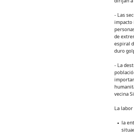
dirijan 
- Las se
impacto i
personas
de extre
espiral 
duro gol
- La des
població
importar
humanita
vecina Si
La labor
la en
situa