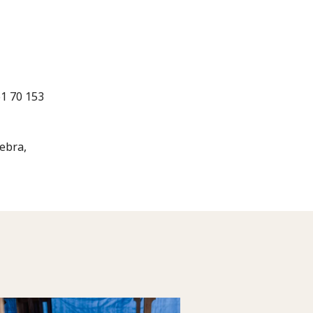
61 70 153
ebra,