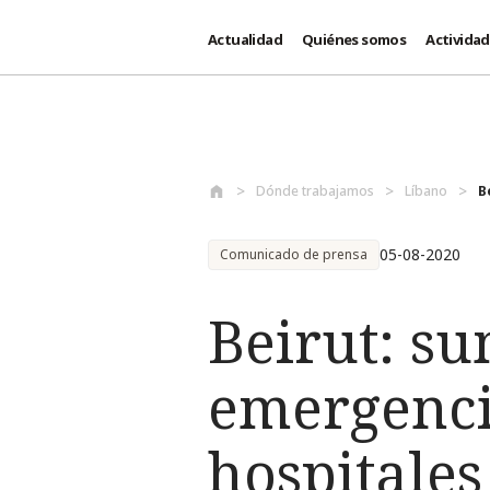
Actualidad
Quiénes somos
Activida
Pasar al contenido principal
Dónde trabajamos
Líbano
B
05-08-2020
Comunicado de prensa
Beirut: su
emergenci
hospitales