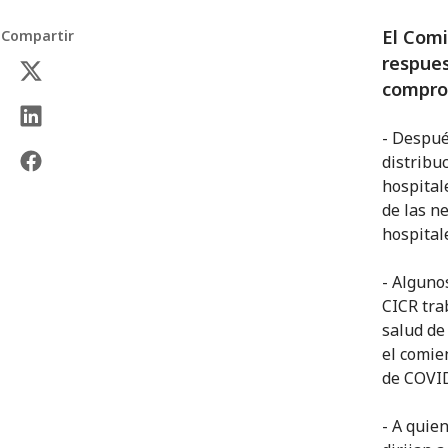
El Comi
Compartir
respues
comprom
- Despué
distribu
hospital
de las n
hospital
- Algunos
CICR tra
salud de
el comie
de COVID
- A quie