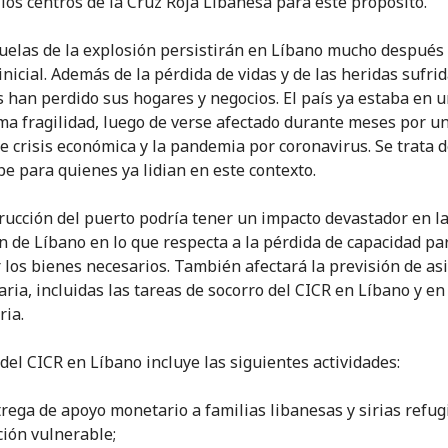
a los centros de la Cruz Roja Libanesa para este propósito.
cuelas de la explosión persistirán en Líbano mucho después 
nicial. Además de la pérdida de vidas y de las heridas sufrid
 han perdido sus hogares y negocios. El país ya estaba en 
ma fragilidad, luego de verse afectado durante meses por u
de crisis económica y la pandemia por coronavirus. Se trata 
pe para quienes ya lidian en este contexto.
trucción del puerto podría tener un impacto devastador en l
n de Líbano en lo que respecta a la pérdida de capacidad pa
 los bienes necesarios. También afectará la previsión de as
ria, incluidas las tareas de socorro del CICR en Líbano y en
ria.
 del CICR en Líbano incluye las siguientes actividades:
trega de apoyo monetario a familias libanesas y sirias refu
ción vulnerable;