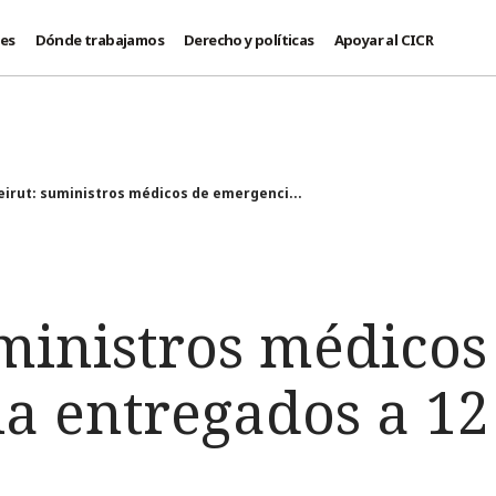
des
Dónde trabajamos
Derecho y políticas
Apoyar al CICR
eirut: suministros médicos de emergenci...
ministros médicos
a entregados a 12