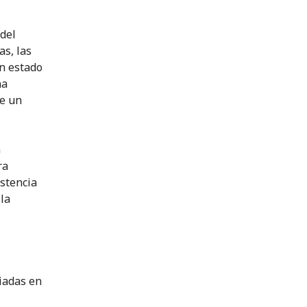
del
as, las
un estado
na
de un
a
ra
istencia
 la
giadas en