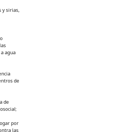
y sirias,
mo
las
 a agua
encia
entros de
ia de
osocial;
bogar por
ontra las