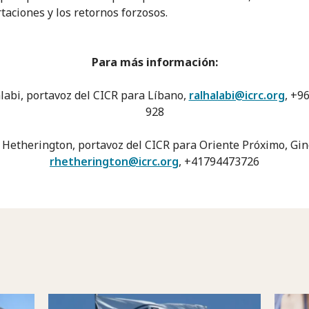
taciones y los retornos forzosos.
Para más información:
labi, portavoz del CICR para Líbano,
ralhalabi@icrc.org
, +9
928
 Hetherington, portavoz del CICR para Oriente Próximo, Gin
rhetherington@icrc.org
, +41794473726