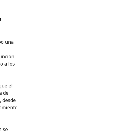
u
abo una
función
o a los
que el
a de
, desde
tamiento
s se