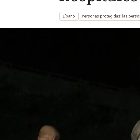
Líbano
Personas protegidas: las person