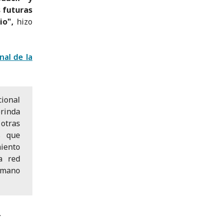
s futuras
io",
hizo
nal de la
ional
rinda
 otras
s que
iento
a red
a mano
.