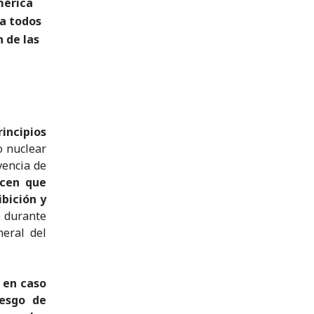
mérica
 a todos
n de las
rincipios
o nuclear
vencia de
icen que
bición y
) durante
neral del
 en caso
iesgo de