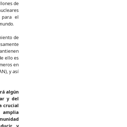
llones de
nucleares
 para el
 mundo.
miento de
nsamente
antienen
e ello es
imeros en
N), y así
rá algún
ar y del
 crucial
s amplia
munidad
educir y