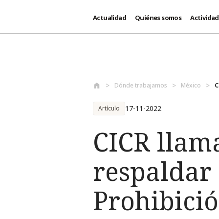
Actualidad
Quiénes somos
Activida
Pasar al contenido principal
Dónde trabajamos
México
C
17-11-2022
Artículo
CICR llama
respaldar 
Prohibici