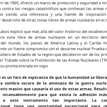
ril de 1969, ofreció un marco de protección y seguridad a mi
 contra los riesgos catastróficos que conllevan las armas 
nó siendo una referencia y una fuente de inspiración
r desarrollo de otras zonas libres de armas nucleares en el
ubois explicó que más allá del valor histórico del estableci
era zona libre de armas nucleares en un territorio de
 del mundo, los países de América Latina y el Caribe m
nte un fuerte compromiso con el desarme nuclear. Prueba d
número de Estados de la región que decidieron ser de los pr
r el Tratado sobre la Prohibición de las Armas Nucleares (TPA
 su pronta entrada en vigor.
N es un faro de esperanza de que la humanidad se libera
la sombra oscura de la amenaza de la guerra nucle
ento masivo que causaría el uso de estas armas. Resulta
r incansablemente para que exista la adhesión má
e a este instrumento tan importante. La co
cional tiene una oportunidad excepcional para r