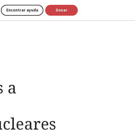
Encontrar ayuda
Donar
s a
ucleares