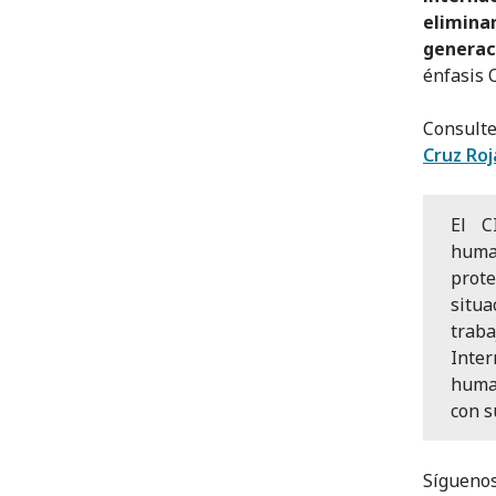
eliminar
generac
énfasis 
Consulte
Cruz Roj
El C
huma
prote
situ
trab
Inte
human
con s
Síguenos