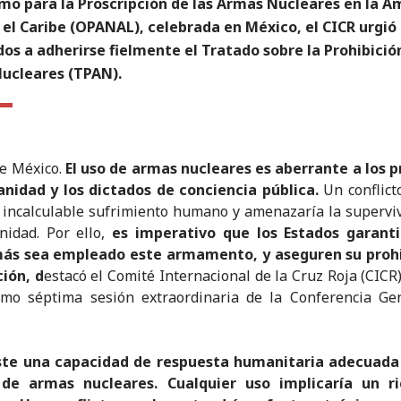
mo para la Proscripción de las Armas Nucleares en la A
 el Caribe (OPANAL), celebrada en México, el CICR urgió
dos a adherirse fielmente el Tratado sobre la Prohibició
ucleares (TPAN).
e México.
El uso de armas nucleares es aberrante a los p
nidad y los dictados de conciencia pública.
Un conflict
 incalculable sufrimiento humano y amenazaría la supervi
idad. Por ello,
es imperativo que los Estados garant
ás sea empleado este armamento, y aseguren su prohi
ión, d
estacó el Comité Internacional de la Cruz Roja (CICR
imo séptima sesión extraordinaria de la Conferencia Ge
ste una capacidad de respuesta humanitaria adecuada
de armas nucleares. Cualquier uso implicaría un r