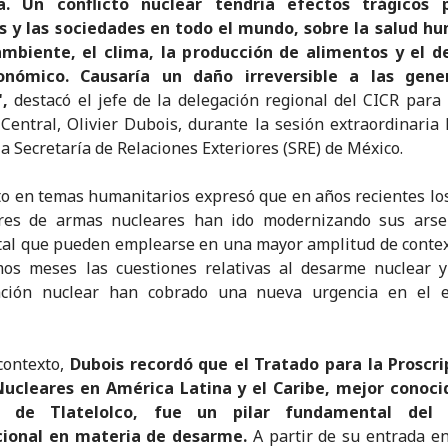
a. Un conflicto nuclear tendría efectos trágicos 
s y las sociedades en todo el mundo, sobre la salud hu
mbiente, el clima, la producción de alimentos y el de
onómico. Causaría un daño irreversible a las gene
,
destacó el jefe de la delegación regional del CICR para
Central, Olivier Dubois, durante la sesión extraordinaria 
la Secretaría de Relaciones Exteriores (SRE) de México.
to en temas humanitarios expresó que en años recientes lo
res de armas nucleares han ido modernizando sus arse
al que pueden emplearse en una mayor amplitud de contex
mos meses las cuestiones relativas al desarme nuclear 
ración nuclear han cobrado una nueva urgencia en el e
contexto,
Dubois recordó que el Tratado para la Proscri
ucleares en América Latina y el Caribe, mejor conoc
o de Tlatelolco, fue un pilar fundamental del 
cional en materia de desarme.
A partir de su entrada en 