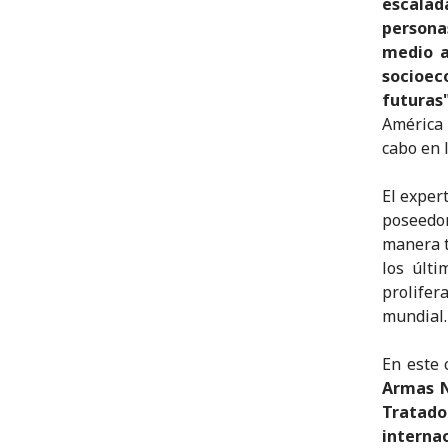
escalad
persona
medio a
socioec
futuras"
América 
cabo en 
El exper
poseedo
manera t
los últi
prolife
mundial.
En este 
Armas N
Tratad
interna