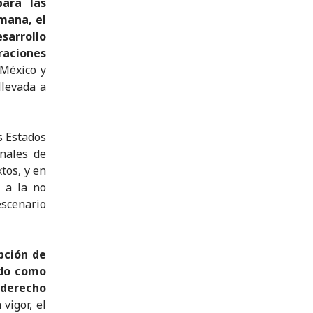
para las
mana, el
sarrollo
raciones
 México y
llevada a
s Estados
nales de
tos, y en
y a la no
scenario
pción de
ido como
derecho
vigor, el