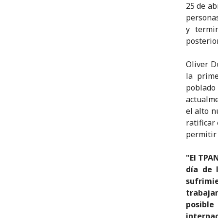
25 de ab
personas
y termi
posterio
Oliver D
la prim
poblado
actualme
el alto 
ratifica
permitir
"El TPA
día de 
sufrimi
trabaja
posibl
interna