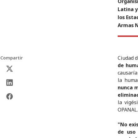
Organis
Latina y
los Esta
Armas N
Ciudad d
Compartir
de huma
causaría
la human
nunca m
eliminac
la vigés
OPANAL.
"No exi
de uso 