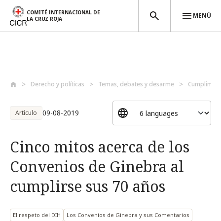
COMITÉ INTERNACIONAL DE
MENÚ
LA CRUZ ROJA
Pasar al contenido principal
Derecho y políticas
Temas, debates y desarme
Cumplimien
09-08-2019
Artículo
Cinco mitos acerca de los
Convenios de Ginebra al
cumplirse sus 70 años
El respeto del DIH
Los Convenios de Ginebra y sus Comentarios