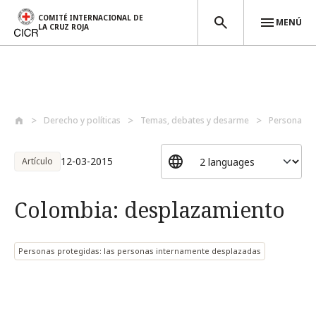
COMITÉ INTERNACIONAL DE
MENÚ
LA CRUZ ROJA
Pasar al contenido principal
Derecho y políticas
Temas, debates y desarme
Personas p
12-03-2015
Artículo
Colombia: desplazamiento
Personas protegidas: las personas internamente desplazadas