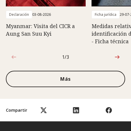
Declaración
03-08-2026
Ficha jurídica
29-07-
Myanmar: Visita del CICR a
Medidas relativ
Aung San Suu Kyi
identificación 
- Ficha técnica
1/3
1de3
Más
Compartir