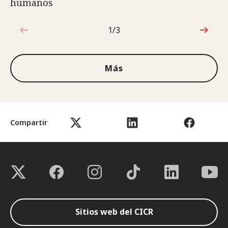
humanos
1/3
1de3
Más
Compartir
Sitios web del CICR