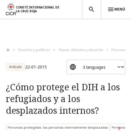
COMITÉ INTERNACIONAL DE
MENÚ
LA CRUZ ROJA
Pasar al contenido principal
Derecho y políticas
Temas, debates y desarme
Personas p
22-01-2015
Artículo
¿Cómo protege el DIH a los
refugiados y a los
desplazados internos?
Personas protegidas: las personas internamente desplazadas
Personas p