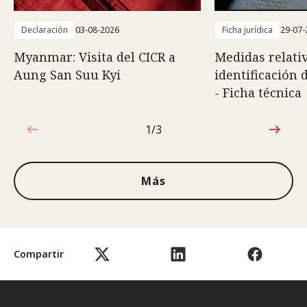
Declaración
03-08-2026
Ficha jurídica
29-07-
Myanmar: Visita del CICR a
Medidas relativ
Aung San Suu Kyi
identificación 
- Ficha técnica
1/3
1de3
Más
Compartir