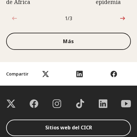
de África
epidemia
1/3
1de3
Más
Compartir
Sitios web del CICR