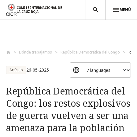
COMITÉ INTERNACIONAL DE
MENÚ
LA CRUZ ROJA
Pasar al contenido principal
Dónde trabajamos
República Democrática del Congo
Repú
26-05-2025
Artículo
República Democrática del
Congo: los restos explosivos
de guerra vuelven a ser una
amenaza para la población