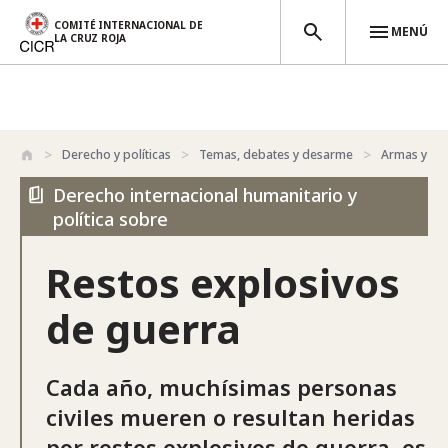
COMITÉ INTERNACIONAL DE
MENÚ
LA CRUZ ROJA
Pasar al contenido principal
Derecho y políticas
Temas, debates y desarme
Armas y de
Derecho internacional humanitario y
política sobre
Restos explosivos
de guerra
Cada año, muchísimas personas
civiles mueren o resultan heridas
por restos explosivos de guerra, es