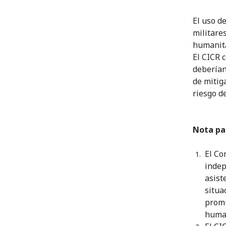
El uso d
militare
humanita
El CICR 
deberían
de mitig
riesgo de
Nota par
El Co
indep
asist
situa
promu
human