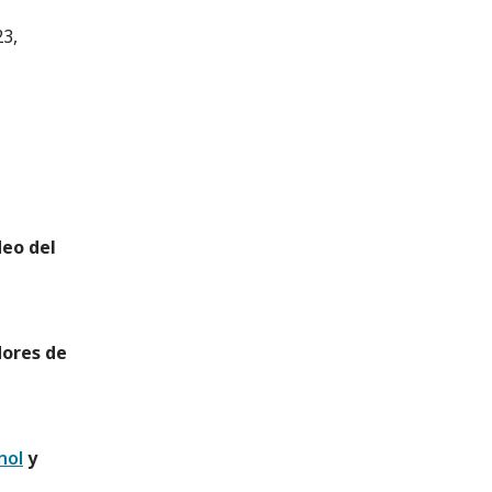
23,
deo del
dores de
nol
y