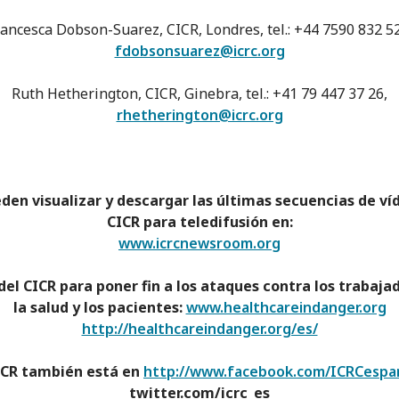
ancesca Dobson-Suarez, CICR, Londres, tel.: +44 7590 832 5
fdobsonsuarez@icrc.org
Ruth Hetherington, CICR, Ginebra, tel.: +41 79 447 37 26,
rhetherington@icrc.org
den visualizar y descargar las últimas secuencias de ví
CICR para teledifusión en:
www.icrcnewsroom.org
del CICR para poner fin a los ataques contra los trabaja
la salud y los pacientes:
www.healthcareindanger.org
http://healthcareindanger.org/es/
ICR también está en
http://www.facebook.com/ICRCespa
twitter.com/icrc_es