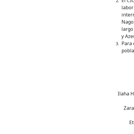
El CI
labor
inter
Nagor
largo
y Aze
Para 
pobla
Ilaha H
Zara
Et