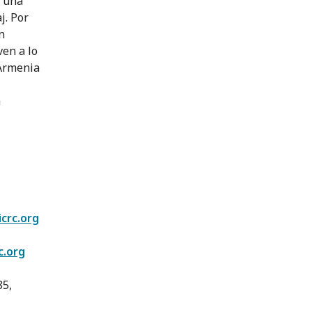
o una
j. Por
n
en a lo
 Armenia
a
crc.org
c.org
85,