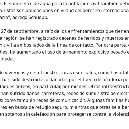
. El suministro de agua para la población civil también deb
o. Estas son obligaciones en virtud del derecho internaciona
rio", agregó Schüepp.
 27 de septiembre, a raíz de los enfrentamientos que tienen
la región, se han registrado decenas de heridos y muertos en
 civil a ambos lados de la línea de contacto. Por otra parte, 
días, ha aumentado el uso de armamento explosivo pesado e
bladas.
de viviendas y de infraestructuras esenciales, como hospital
, han sido destruidas o dañadas por el fuego de artillería p
ataques aéreos, en particular, por misiles. Otras infraestruct
han sufrido daños: carreteras, redes de suministro de electr
así como también redes de comunicación. Algunas familias h
res en busca de refugio seguro, mientras que otras se albe
en sótanos sin calefacción para protegerse contra la violenci