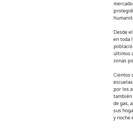
mercados
protegid
humanita
Desde el
en toda 
población
últimos 
zonas po
Cientos 
escuelas
por los 
también 
de gas, 
sus hoga
y noche 