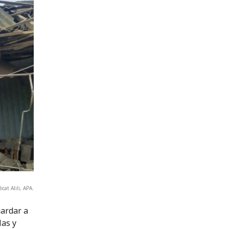
icat Alili, APA.
ardar a
las y