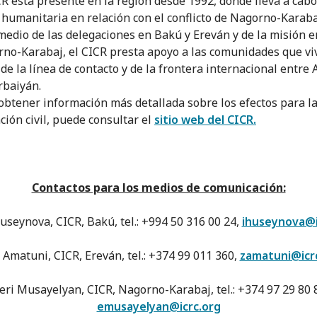
CR está presente en la región desde 1992, donde lleva a cab
 humanitaria en relación con el conflicto de Nagorno-Karaba
medio de las delegaciones en Bakú y Ereván y de la misión e
no-Karabaj, el CICR presta apoyo a las comunidades que viv
 de la línea de contacto y de la frontera internacional entre
rbaiyán.
obtener información más detallada sobre los efectos para l
ción civil, puede consultar el
sitio web del CICR.
Contactos para los medios de comunicación:
useynova, CICR, Bakú, tel.: +994 50 316 00 24,
ihuseynova@i
 Amatuni, CICR, Ereván, tel.: +374 99 011 360,
zamatuni@icr
eri Musayelyan, CICR, Nagorno-Karabaj, tel.: +374 97 29 80 
emusayelyan@icrc.org