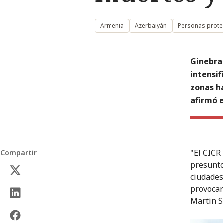
Armenia
Azerbaiyán
Personas proteg
Ginebra 
intensi
zonas ha
afirmó e
"El CICR
Compartir
presunto
ciudades
provocar
Martin S