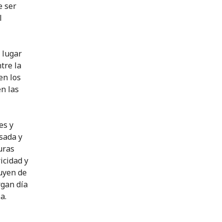
e ser
l
 lugar
tre la
en los
n las
es y
esada y
uras
icidad y
uyen de
rgan día
a.