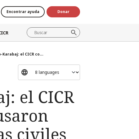
Encontrar ayuda
Donar
CICR
-Karabaj: el CICR co...
j: el CICR
usaron
s civiles