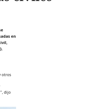
se
sadas en
vil,
).
 otros
y
, dijo