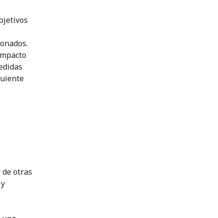
bjetivos
ionados.
impacto
edidas
guiente
 de otras
 y