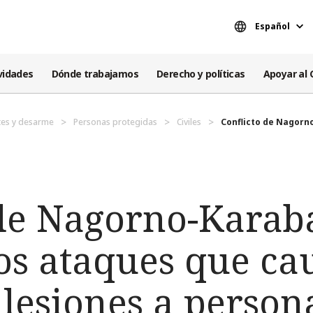
Español
vidades
Dónde trabajamos
Derecho y políticas
Apoyar al 
es y desarme
Personas protegidas
Civiles
Conflicto de Nagorno
de Nagorno-Karaba
os ataques que ca
lesiones a persona