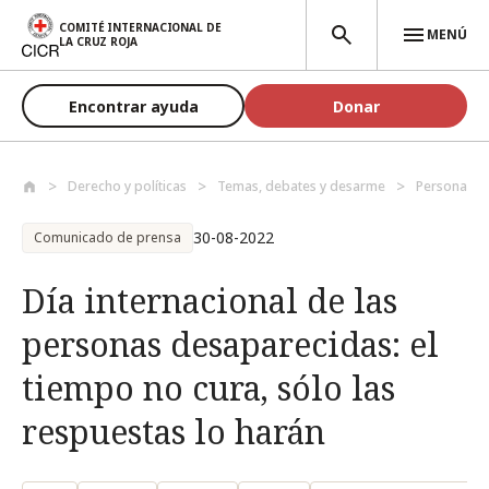
Pasar al contenido principal
COMITÉ INTERNACIONAL DE
MENÚ
LA CRUZ ROJA
Encontrar ayuda
Donar
Derecho y políticas
Temas, debates y desarme
Personas p
30-08-2022
Comunicado de prensa
Día internacional de las
personas desaparecidas: el
tiempo no cura, sólo las
respuestas lo harán