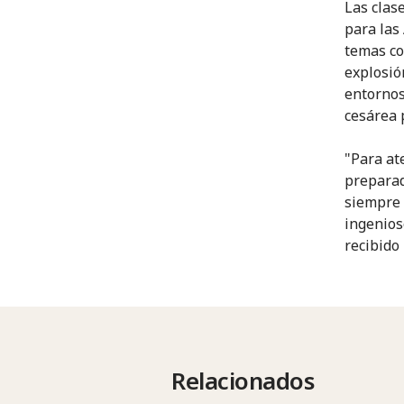
Las clas
para las
temas co
explosió
entornos
cesárea 
"Para at
preparad
siempre 
ingenios
recibido 
Relacionados