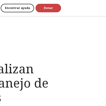
Encontrar ayuda
Donar
alizan
anejo de
s