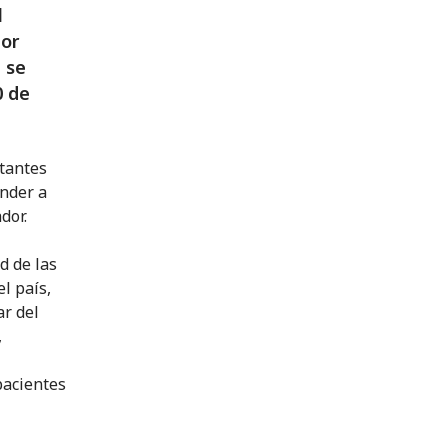
l
por
 se
0 de
rtantes
onder a
dor.
d de las
l país,
ar del
,
pacientes