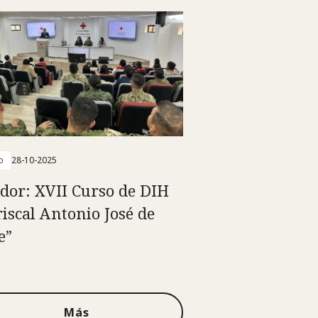
o
28-10-2025
dor: XVII Curso de DIH
iscal Antonio José de
e”
Más