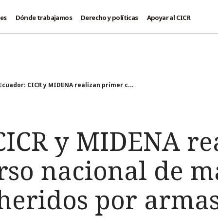
des
Dónde trabajamos
Derecho y políticas
Apoyar al CICR
Ecuador: CICR y MIDENA realizan primer c...
CICR y MIDENA re
rso nacional de m
 heridos por arma