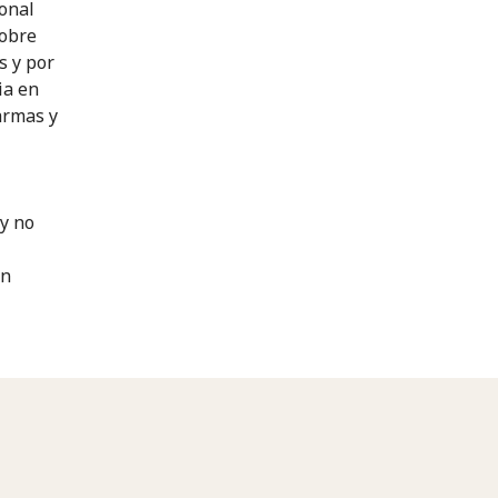
ional
sobre
s y por
ia en
armas y
y no
en