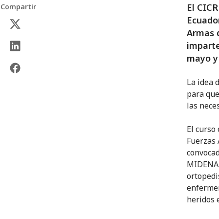
El CICR
Compartir
Ecuador
Armas d
imparte
mayo y 
La idea 
para que
las nece
El curso 
Fuerzas 
convocad
MIDENA. 
ortopedi
enfermer
heridos e