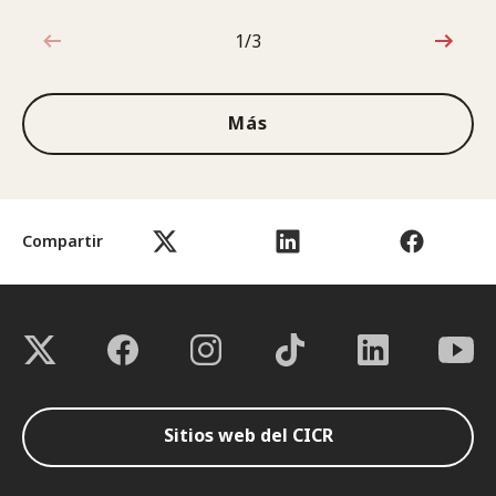
1/3
1de3
Más
Compartir
Sitios web del CICR