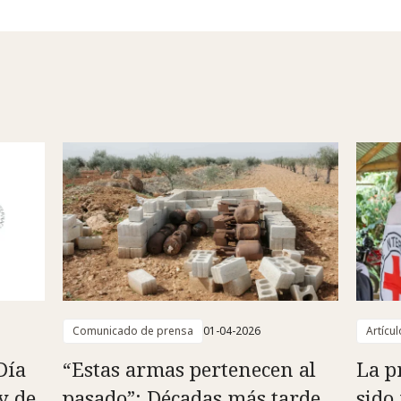
Comunicado de prensa
01-04-2026
Artícul
Día
“Estas armas pertenecen al
La p
y de
pasado”: Décadas más tarde,
sido