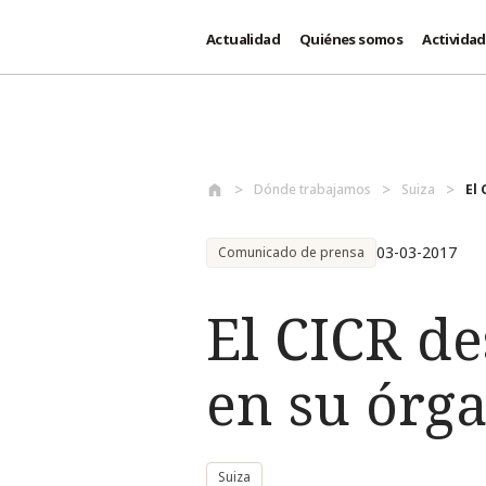
Actualidad
Quiénes somos
Activida
Pasar al contenido principal
Dónde trabajamos
Suiza
El
03-03-2017
Comunicado de prensa
El CICR d
en su órg
Suiza