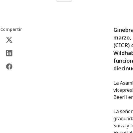
Ginebra
Compartir
marzo, 
(CICR) 
Wildhab
funcion
diecin
La Asamb
vicepres
Beerli e
La señor
graduada
Suiza y 
Hospital