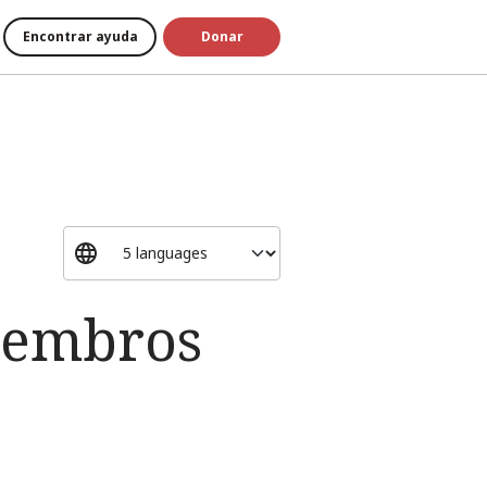
Encontrar ayuda
Donar
iembros