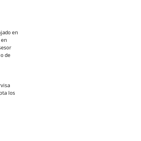
ajado en
 en
sesor
io de
rvisa
pta los