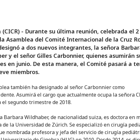
 (CICR) - Durante su última reunión, celebrada el 2
la Asamblea del Comité Internacional de la Cruz R
designó a dos nuevos integrantes, la señora Barbar
er y el señor Gilles Carbonnier, quienes asumirán s
es en junio. De esta manera, el Comité pasará a te
ueve miembros.
lea también ha designado al señor Carbonnier como
idente. Asumirá el cargo que actualmente ocupa la señora C
n el segundo trimestre de 2018.
a Barbara Wildhaber, de nacionalidad suiza, es doctora en m
 de la Universidad de Zúrich. Se especializó en cirugía pedi
fue nombrada profesora y jefa del servicio de cirugía pediátr
 Universitario de Ginebra (HUG) en 2010. Desde 2014, es dir