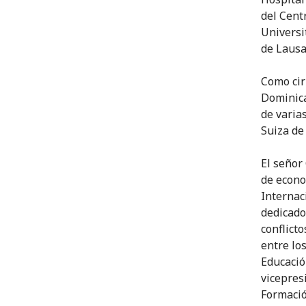
del Cent
Universi
de Lausa
Como cir
Dominica
de varia
Suiza de
El señor
de econo
Internac
dedicado
conflict
entre lo
Educació
vicepres
Formació