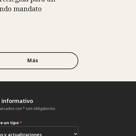
ndo mandato
Más
n informativo
rcados con * son obligatorios
ne un tipo
*