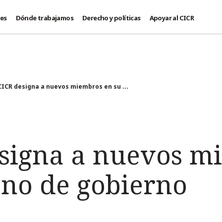
des
Dónde trabajamos
Derecho y políticas
Apoyar al CICR
 CICR designa a nuevos miembros en su ...
esigna a nuevos m
ano de gobierno