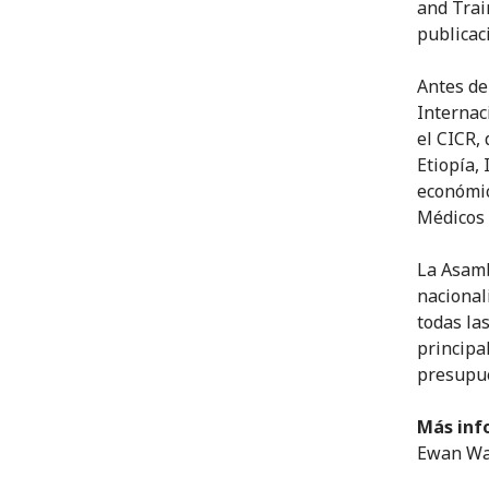
and Trai
publicac
Antes de
Internac
el CICR,
Etiopía,
económic
Médicos 
La Asamb
nacional
todas las
principa
presupue
Más inf
Ewan Wat