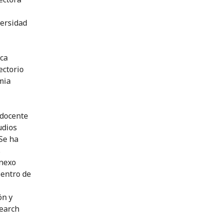
versidad
ica
ectorio
mia
 docente
udios
 Se ha
s
 nexo
Centro de
ón y
earch