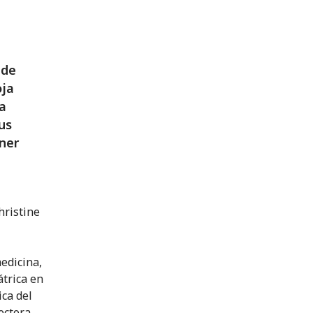
 de
oja
a
us
ner
hristine
edicina,
átrica en
ica del
ectora