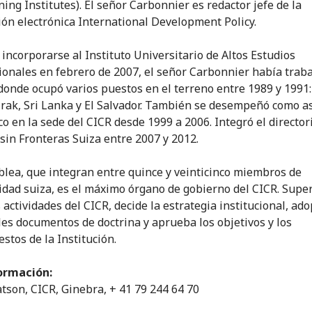
ning Institutes). El señor Carbonnier es redactor jefe de la
ión electrónica International Development Policy.
 incorporarse al Instituto Universitario de Altos Estudios
ionales en febrero de 2007, el señor Carbonnier había trab
 donde ocupó varios puestos en el terreno entre 1989 y 1991:
 Irak, Sri Lanka y El Salvador. También se desempeñó como a
o en la sede del CICR desde 1999 a 2006. Integró el director
sin Fronteras Suiza entre 2007 y 2012.
lea, que integran entre quince y veinticinco miembros de
idad suiza, es el máximo órgano de gobierno del CICR. Supe
 actividades del CICR, decide la estrategia institucional, ado
les documentos de doctrina y aprueba los objetivos y los
stos de la Institución.
ormación:
son, CICR, Ginebra, + 41 79 244 64 70