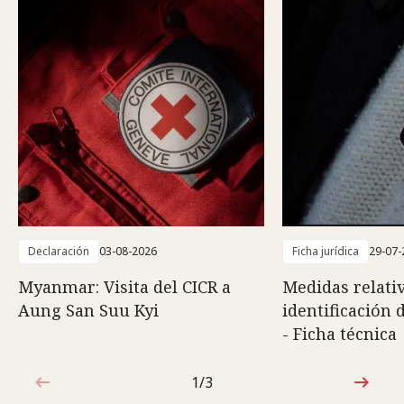
Declaración
03-08-2026
Ficha jurídica
29-07-
Myanmar: Visita del CICR a
Medidas relativ
Aung San Suu Kyi
identificación 
- Ficha técnica
1/3
1de3