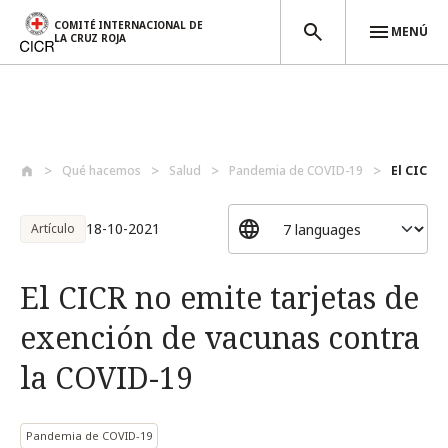
COMITÉ INTERNACIONAL DE
MENÚ
LA CRUZ ROJA
Pasar al contenido principal
Qué hacemos
Salud
Pandemia de COVID-19
El CICR n
18-10-2021
Artículo
El CICR no emite tarjetas de
exención de vacunas contra
la COVID-19
Pandemia de COVID-19