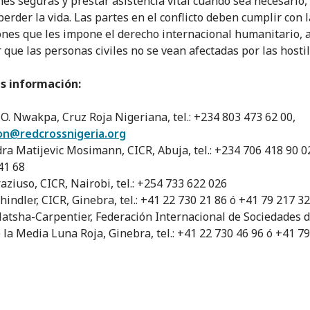
nes seguras y prestar asistencia vital cuando sea necesario,
perder la vida. Las partes en el conflicto deben cumplir con 
ones que les impone el derecho internacional humanitario, a
 que las personas civiles no se vean afectadas por las hostil
s información:
. Nwakpa, Cruz Roja Nigeriana, tel.: +234 803 473 62 00,
n@redcrossnigeria.org
ra Matijevic Mosimann, CICR, Abuja, tel.: +234 706 418 90 0
41 68
aziuso, CICR, Nairobi, tel.: +254 733 622 026
hindler, CICR, Ginebra, tel.: +41 22 730 21 86 ó +41 79 217 3
atsha-Carpentier, Federación Internacional de Sociedades d
e la Media Luna Roja, Ginebra, tel.: +41 22 730 46 96 ó +41 7