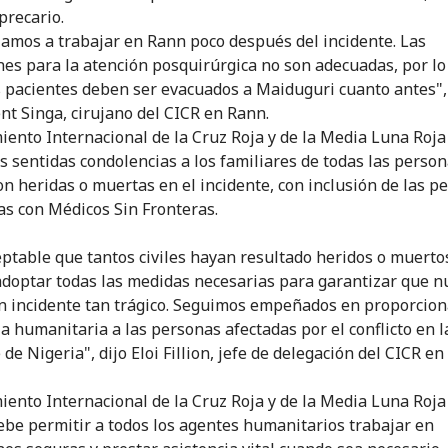
precario.
mos a trabajar en Rann poco después del incidente. Las
nes para la atención posquirúrgica no son adecuadas, por lo
s pacientes deben ser evacuados a Maiduguri cuanto antes", 
ent Singa, cirujano del CICR en Rann.
iento Internacional de la Cruz Roja y de la Media Luna Roja
us sentidas condolencias a los familiares de todas las perso
on heridas o muertas en el incidente, con inclusión de las p
as con Médicos Sin Fronteras.
eptable que tantos civiles hayan resultado heridos o muertos
adoptar todas las medidas necesarias para garantizar que 
n incidente tan trágico. Seguimos empeñados en proporcion
ia humanitaria a las personas afectadas por el conflicto en 
de Nigeria", dijo Eloi Fillion, jefe de delegación del CICR en
iento Internacional de la Cruz Roja y de la Media Luna Roja
ebe permitir a todos los agentes humanitarios trabajar en