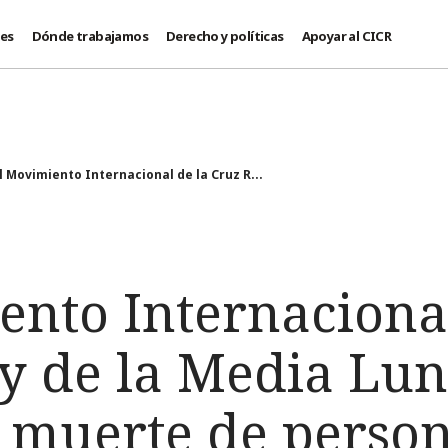
des
Dónde trabajamos
Derecho y políticas
Apoyar al CICR
l Movimiento Internacional de la Cruz R...
ento Internacional
 y de la Media Lun
 muerte de person