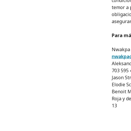
condicio
temor a 
obligaci
asegurar
Para má
Nwakpa O
nwakpao
Aleksand
703 595 
Jason Str
Elodie Sc
Benoit M
Roja y d
13