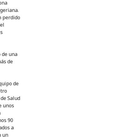
zona
igeriana.
n perdido
el
as
o de una
más de
quipo de
otro
 de Salud
de unos
n
nos 90
ados a
n un