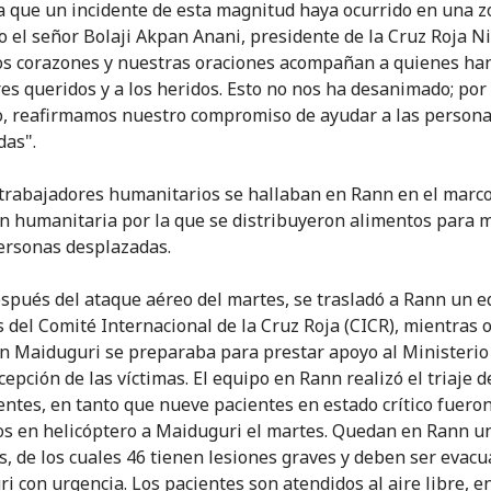
a que un incidente de esta magnitud haya ocurrido en una 
ijo el señor Bolaji Akpan Anani, presidente de la Cruz Roja N
s corazones y nuestras oraciones acompañan a quienes ha
res queridos y a los heridos. Esto no nos ha desanimado; por 
o, reafirmamos nuestro compromiso de ayudar a las person
das".
 trabajadores humanitarios se hallaban en Rann en el marc
n humanitaria por la que se distribuyeron alimentos para 
ersonas desplazadas.
spués del ataque aéreo del martes, se trasladó a Rann un e
s del Comité Internacional de la Cruz Roja (CICR), mientras 
n Maiduguri se preparaba para prestar apoyo al Ministerio
cepción de las víctimas. El equipo en Rann realizó el triaje 
entes, en tanto que nueve pacientes en estado crítico fuero
s en helicóptero a Maiduguri el martes. Quedan en Rann u
s, de los cuales 46 tienen lesiones graves y deben ser evacu
i con urgencia. Los pacientes son atendidos al aire libre, e