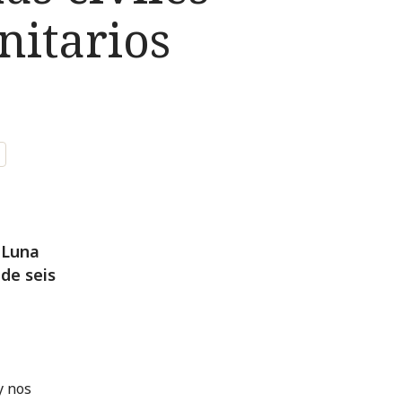
nitarios
 Luna
de seis
y nos