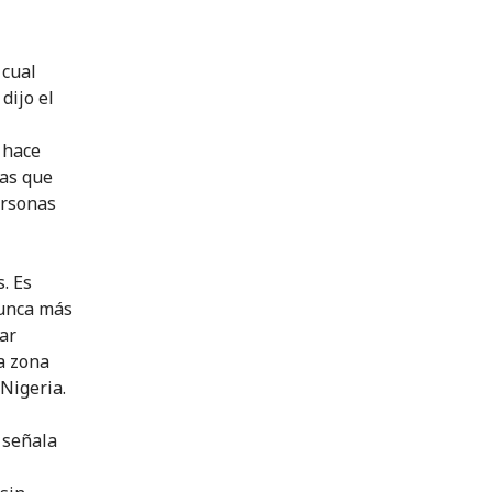
 cual
dijo el
 hace
nas que
ersonas
. Es
nunca más
ar
la zona
 Nigeria.
 señala