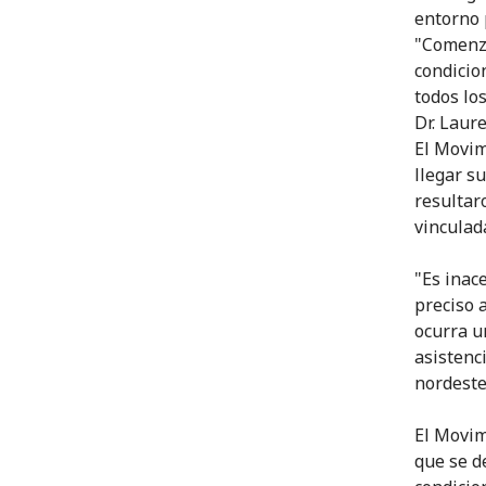
entorno 
"Comenza
condicio
todos lo
Dr. Laur
El Movim
llegar s
resultar
vinculad
"Es inac
preciso 
ocurra u
asistenc
nordeste 
El Movim
que se d