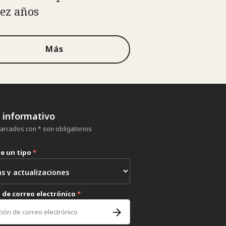
iez años
Más
n informativo
rcados con * son obligatorios
ne un tipo
*
 de correo electrónico
*