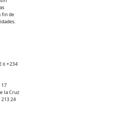
 sin
las
 fin de
idades.
2 ó +234
2 17
e la Cruz
9 213 24