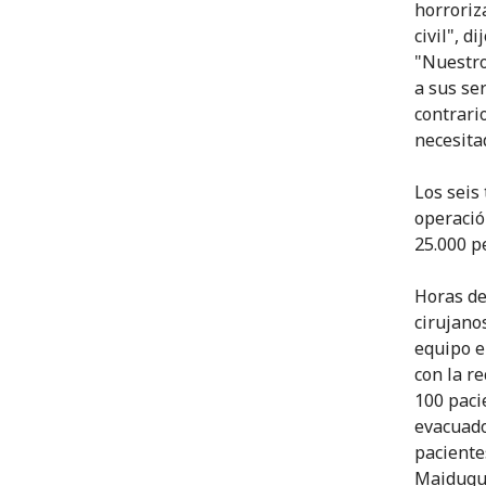
horroriz
civil", d
"Nuestro
a sus se
contrari
necesita
Los seis
operació
25.000 p
Horas de
cirujano
equipo e
con la re
100 paci
evacuado
paciente
Maidugur