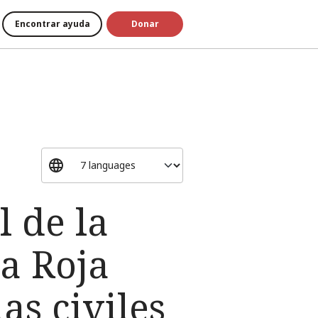
Encontrar ayuda
Donar
 de la
a Roja
as civiles