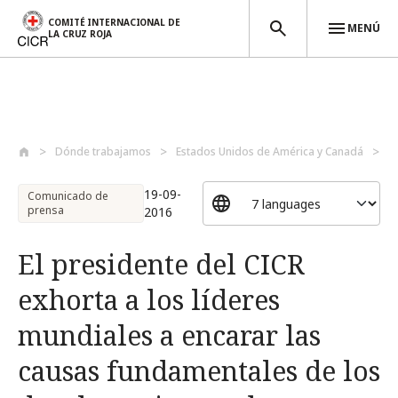
COMITÉ INTERNACIONAL DE
MENÚ
LA CRUZ ROJA
Pasar al contenido principal
Dónde trabajamos
Estados Unidos de América y Canadá
E
19-09-
Comunicado de
prensa
2016
El presidente del CICR
exhorta a los líderes
mundiales a encarar las
causas fundamentales de los