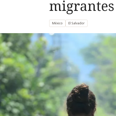
migrantes 
México
El Salvador