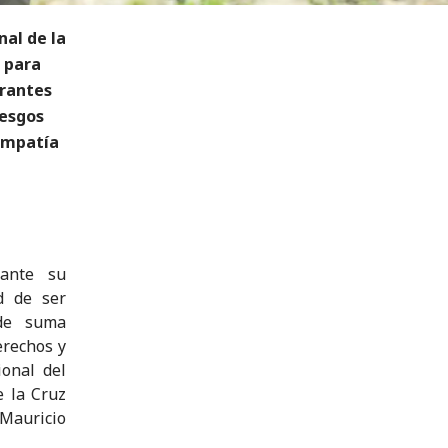
nal de la
 para
grantes
iesgos
 empatía
rante su
d de ser
 de suma
erechos y
onal del
e la Cruz
 Mauricio