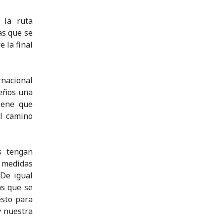
 la ruta
as que se
 la final
rnacional
reños una
iene que
el camino
s tengan
s medidas
De igual
as que se
esto para
y nuestra