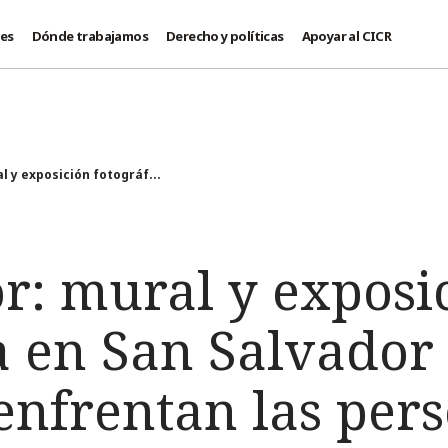
des
Dónde trabajamos
Derecho y políticas
Apoyar al CICR
l y exposición fotográf...
r: mural y exposi
a en San Salvador 
enfrentan las per