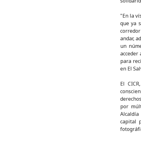
solidarid
"En la v
que ya s
corredor
andar, a
un núme
acceder 
para rec
en El Sal
El CICR
conscien
derechos
por múlt
Alcaldí
capital
fotográfi