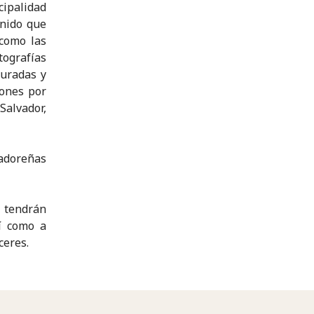
cipalidad
enido que
 como las
tografías
turadas y
iones por
Salvador,
vadoreñas
 tendrán
sí como a
ceres.