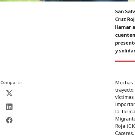
San Salv
Cruz Ro
llamar a
cuenten
presente
y solida
Muchas 
Compartir
trayect
víctima
importan
la form
Migrante
Roja (CI
Cáceres,