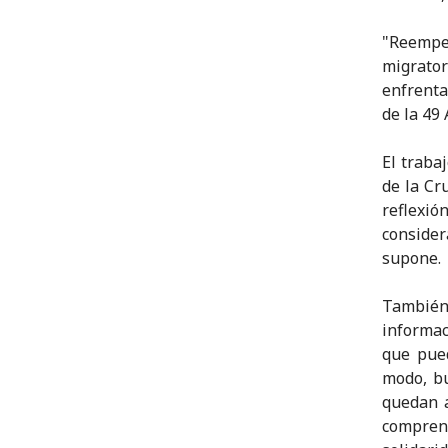
"Reempe
migrator
enfrenta
de la 49
El traba
de la Cr
reflexi
consider
supone.
También
informac
que pue
modo, bu
quedan a
comprend