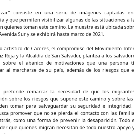
zar" consiste en una serie de imágenes captadas en
ia y que permiten visibilizar algunas de las situaciones a l
n quienes toman este camino. La muestra está ubicada sobre
 Avenida Sur y se exhibirá hasta marzo de 2021.
jo artístico de Cáceres, el compromiso del Movimiento Inte
uz Roja y la Alcaldía de San Salvador, plantea a los salvado
ón sobre el abanico de motivaciones que una persona t
ar al marcharse de su país, además de los riesgos que 
 pretende remarcar la necesidad de que los migrante
ión sobre los riesgos que supone este camino y sobre la
den tomar para salvaguardar su seguridad e integridad. 
sca promover que no se pierda el contacto con las famili
trás, como una forma de prevenir la desaparición. Todo 
er que quienes migran necesitan de todo nuestro apoyo 