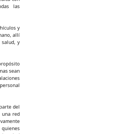
odas las
hículos y
ano, allí
 salud, y
propósito
onas sean
alaciones
 personal
parte del
, una red
ivamente
e quienes