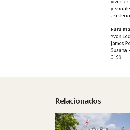
viven en
y social
asistenc
Para má
Yvon Lecl
James Pe
Susana A
3199
Relacionados