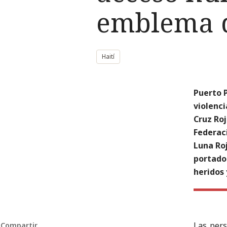
emblema d
Haití
Puerto P
violenci
Cruz Roj
Federaci
Luna Ro
portador
heridos 
Las pers
Compartir