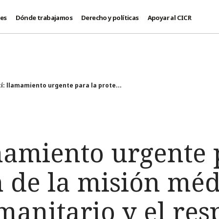
des
Dónde trabajamos
Derecho y políticas
Apoyar al CICR
tí: llamamiento urgente para la prote...
mamiento urgente 
 de la misión médi
anitario y el res