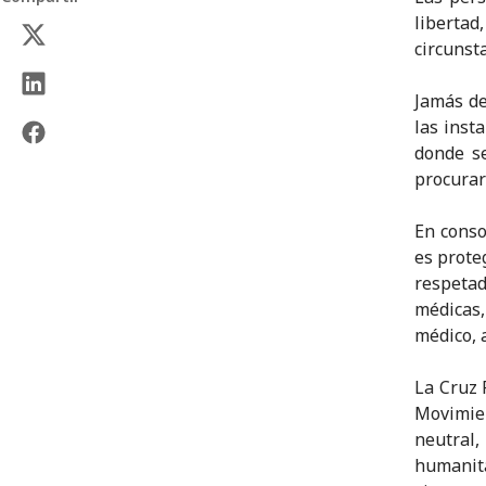
liberta
circunst
Jamás de
las inst
donde se
procurar
En conso
es prote
respetad
médicas,
médico, 
La Cruz 
Movimien
neutral
humanita