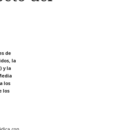
es de
dos, la
 y la
 Media
a los
e los
édica con