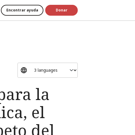
Encontrar ayuda
Donar
para la
ca, el
peto del