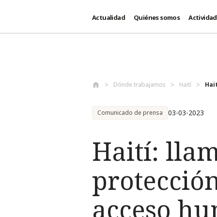
Actualidad
Quiénes somos
Activida
Pasar al contenido principal
Dónde trabajamos
Haití
Hai
03-03-2023
Comunicado de prensa
Haití: lla
protección
acceso hum