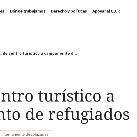
des
Dónde trabajamos
Derecho y políticas
Apoyar al CICR
: de centro turístico a campamento d...
entro turístico a
o de refugiados
s internamente desplazadas