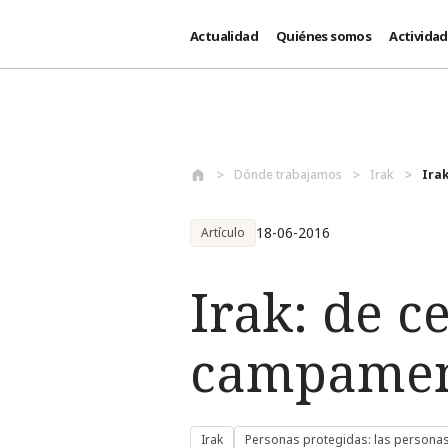
Actualidad
Quiénes somos
Activida
Pasar al contenido principal
Dónde trabajamos
Irak
Irak
18-06-2016
Artículo
Irak: de c
campament
Irak
Personas protegidas: las persona