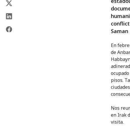
estado
documen
humanid
conflic
Saman c
En febrer
de Anbar
Habbayni
adinerad
ocupado 
pisos. T
ciudades
consecue
Nos reun
en Irak 
visita.