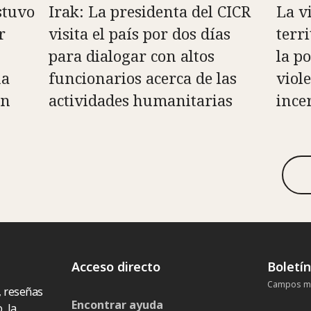
stuvo
Irak: La presidenta del CICR
La v
r
visita el país por dos días
terr
para dialogar con altos
la po
na
funcionarios acerca de las
viole
en
actividades humanitarias
ince
Acceso directo
Boletí
Campos ma
, reseñas
Encontrar ayuda
, la