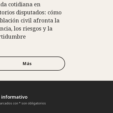
ida cotidiana en
itorios disputados: cómo
blación civil afronta la
ncia, los riesgos y la
rtidumbre
Más
n informativo
rcados con * son obligatorios