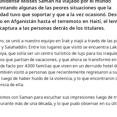
unidense Moises Saman ha viajado por el mundo
tando algunas de las peores situaciones que la
ad tuvo que soportar y que a la vez ocasionó. Des
to en Afganistán hasta el terremoto en Haití, el len
aptura a las personas detrás de los titulares.
o, se unió a nuestro equipo en Irak y viajó a través de las p
 y Salahaddin. Entre los lugares que visitó se encuentra La
ya, que solía ser un centro turístico de lujo para los iraquí
os que partían de vacaciones, y que ahora se transformó en
de facto por 4.000 familias que viven en un derruido hotel d
ambién visitó a personas que recientemente regresaron a s
 luego de haber huido de la violencia, y lo que encontraron
ncia de ella.
imos con Saman para escuchar sus impresiones luego de t
durante más de una década, y lo que pudo observar en su úl