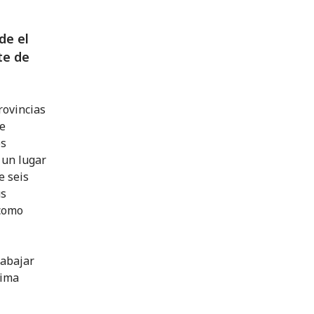
de el
te de
rovincias
ke
es
 un lugar
e seis
us
 como
rabajar
tima