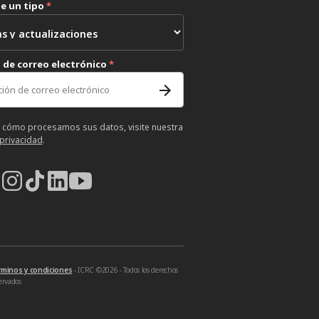
ne un tipo
*
 de correo electrónico
*
 cómo procesamos sus datos, visite nuestra
 privacidad
.
rminos y condiciones
- ICRC ©2026 - Todos los derechos
ervados