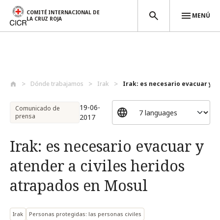
COMITÉ INTERNACIONAL DE
MENÚ
LA CRUZ ROJA
Pasar al contenido principal
Dónde trabajamos
Irak
Irak: es necesario evacuar y at
19-06-
Comunicado de
prensa
2017
Irak: es necesario evacuar y
atender a civiles heridos
atrapados en Mosul
Irak
Personas protegidas: las personas civiles