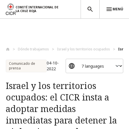
COMITÉ INTERNACIONAL DE
MENÚ
LA CRUZ ROJA
Pasar al contenido principal
Dónde trabajamos
Israel y los territorios ocupados
Israel
04-10-
Comunicado de
prensa
2022
Israel y los territorios
ocupados: el CICR insta a
adoptar medidas
inmediatas para detener la