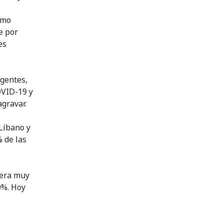
imo
e por
es
igentes,
OVID-19 y
gravar.
Líbano y
% de las
nera muy
0%. Hoy