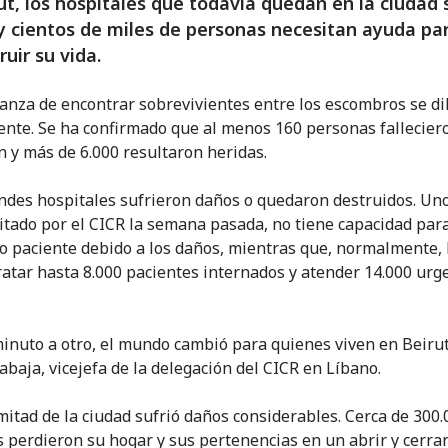
ut, los hospitales que todavía quedan en la ciudad 
 y cientos de miles de personas necesitan ayuda pa
ruir su vida.
anza de encontrar sobrevivientes entre los escombros se di
nte. Se ha confirmado que al menos 160 personas falleciero
n y más de 6.000 resultaron heridas.
ndes hospitales sufrieron daños o quedaron destruidos. Un
isitado por el CICR la semana pasada, no tiene capacidad para
lo paciente debido a los daños, mientras que, normalmente,
ratar hasta 8.000 pacientes internados y atender 14.000 urg
inuto a otro, el mundo cambió para quienes viven en Beirut"
baja, vicejefa de la delegación del CICR en Líbano.
 mitad de la ciudad sufrió daños considerables. Cerca de 300.
 perdieron su hogar y sus pertenencias en un abrir y cerrar