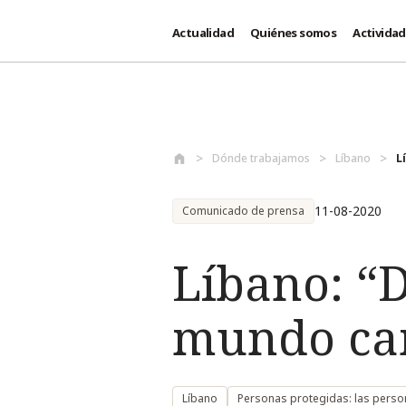
Actualidad
Quiénes somos
Activida
Pasar al contenido principal
Dónde trabajamos
Líbano
L
11-08-2020
Comunicado de prensa
Líbano: “D
mundo cam
Líbano
Personas protegidas: las person