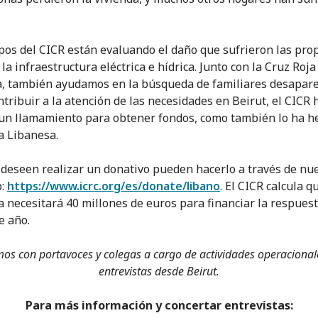
pos del CICR están evaluando el daño que sufrieron las pro
la infraestructura eléctrica e hídrica. Junto con la Cruz Roja
, también ayudamos en la búsqueda de familiares desapare
ntribuir a la atención de las necesidades en Beirut, el CICR 
un llamamiento para obtener fondos, como también lo ha h
a Libanesa.
deseen realizar un donativo pueden hacerlo a través de nu
b:
https://www.icrc.org/es/donate/libano
. El CICR calcula q
a necesitará 40 millones de euros para financiar la respues
e año.
os con portavoces y colegas a cargo de actividades operacional
entrevistas desde Beirut.
Para más información y concertar entrevistas: