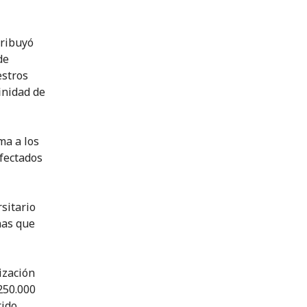
tribuyó
de
estros
inidad de
ma a los
afectados
sitario
nas que
ización
250.000
rido