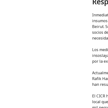
Resp
Inmediat
insumos 
Beirut. 
socios d
necesida
Los medi
insoslay
por la ex
Actualme
Rafik Ha
han resu
El CICR 
local qu
mil pers