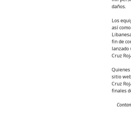
daños.
Los equi
así como 
Libanesa
fin de co
lanzado 
Cruz Roj
Quienes 
sitio we
Cruz Roj
finales d
Contam