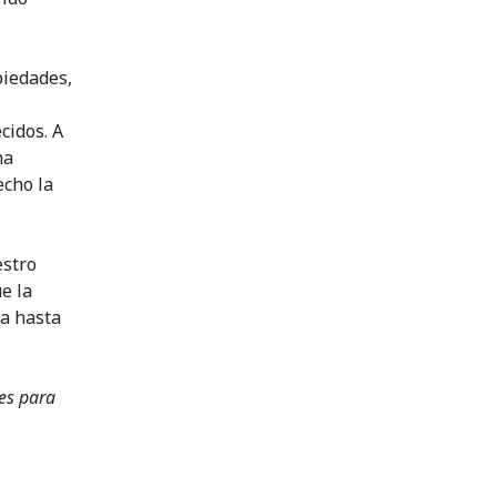
piedades,
cidos. A
ha
echo la
estro
ue la
ta hasta
es para