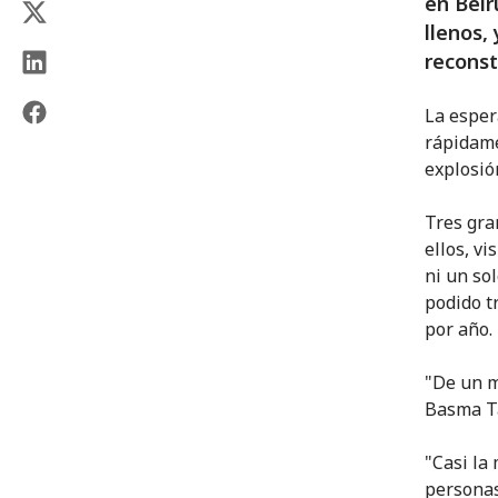
en Beir
llenos,
reconst
La esper
rápidame
explosió
Tres gra
ellos, v
ni un so
podido t
por año.
"De un m
Basma Ta
"Casi la
personas