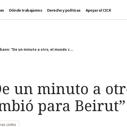
des
Dónde trabajamos
Derecho y políticas
Apoyar al CICR
íbano: “De un minuto a otro, el mundo c...
e un minuto a otro
bió para Beirut”
as civiles