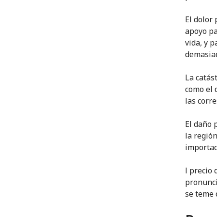
El dolor
apoyo pa
vida, y p
demasia
La catás
como el 
las corr
El daño 
la regió
importac
l precio
pronunci
se teme 