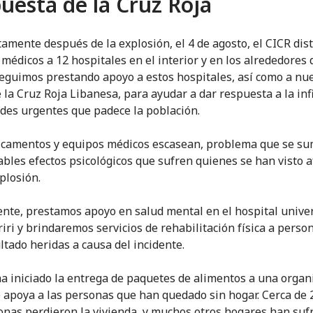
uesta de la Cruz Roja
amente después de la explosión, el 4 de agosto, el CICR dis
médicos a 12 hospitales en el interior y en los alrededores 
Seguimos prestando apoyo a estos hospitales, así como a nu
e la Cruz Roja Libanesa, para ayudar a dar respuesta a la inf
des urgentes que padece la población.
camentos y equipos médicos escasean, problema que se su
ables efectos psicológicos que sufren quienes se han visto 
plosión.
nte, prestamos apoyo en salud mental en el hospital univer
riri y brindaremos servicios de rehabilitación física a perso
ltado heridas a causa del incidente.
ha iniciado la entrega de paquetes de alimentos a una organ
e apoya a las personas que han quedado sin hogar. Cerca de 
onas perdieron la vivienda, y muchos otros hogares han suf