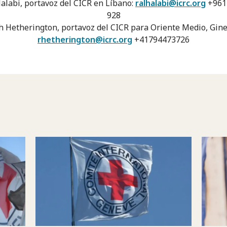
alabi, portavoz del CICR en Líbano:
ralhalabi@icrc.org
+961
928
h Hetherington, portavoz del CICR para Oriente Medio, Gine
rhetherington@icrc.org
+41794473726