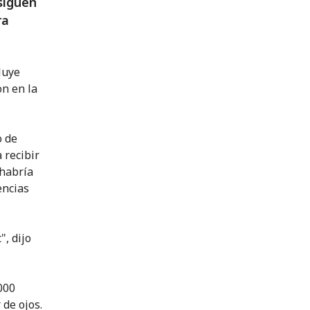
siguen
ra
luye
n en la
o de
 recibir
 habría
encias
, dijo
000
 de ojos.