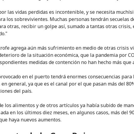
 por las vidas perdidas es incontenible, y se necesita muchís
ra los sobrevivientes. Muchas personas tendrán secuelas d
ara otras, recibir un golpe así, sumado a tantas otras crisis, 
do."
trofe agrega aún más sufrimiento en medio de otras crisis v
deterioro de la situación económica, que la pandemia por C
espondientes medidas de contención no han hecho más que a
provocado en el puerto tendrá enormes consecuencias para 
n en general, ya que es el canal por el que pasan más del 80
iones del país.
 de los alimentos y de otros artículos ya había subido de ma
ada en los últimos diez meses, en algunos casos, más del 9
que haya nuevos aumentos.