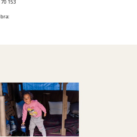
 70 153
bra: