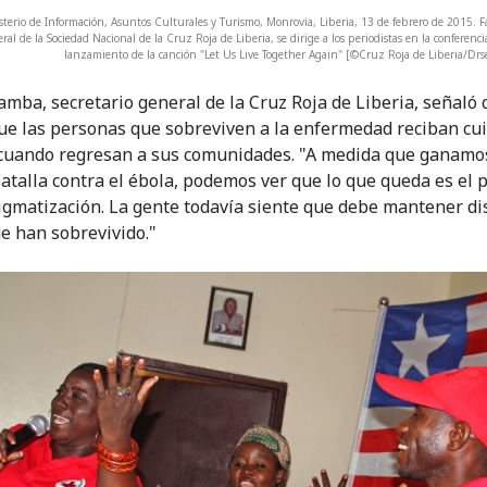
sterio de Información, Asuntos Culturales y Turismo, Monrovia, Liberia, 13 de febrero de 2015. 
eral de la Sociedad Nacional de la Cruz Roja de Liberia, se dirige a los periodistas en la conferenc
lanzamiento de la canción "Let Us Live Together Again" [©Cruz Roja de Liberia/Drs
amba, secretario general de la Cruz Roja de Liberia, señaló 
que las personas que sobreviven a la enfermedad reciban cu
cuando regresan a sus comunidades. "A medida que ganamo
batalla contra el ébola, podemos ver que lo que queda es el
tigmatización. La gente todavía siente que debe mantener di
ue han sobrevivido."