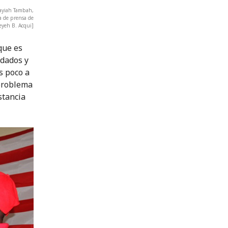
Fayiah Tambah,
ia de prensa de
eyeh B. Acqui]
que es
idados y
s poco a
 problema
stancia