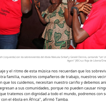
peh (izquierda) con los sobrevivientes del ébola Makuka Sirleaf y Gerald Dennis, cantando "Let U
Again" [©Cruz Roja de Liberia/Drs
aje y el ritmo de esta música nos recuerdan que los sobrevi
tra familia, nuestros compañeros de trabajo, nuestros vecin
n que los cuidemos, necesitan nuestro cariño y debemos an
egresan a sus comunidades, porque no pueden causar ning
que tratemos con dignidad a todo el mundo, podremos con 
 con el ébola en África", afirmó Tamba.