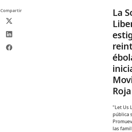
La S
Compartir
Libe
esti
rein
ébol
inic
Movi
Roja
"Let Us 
pública 
Promueve
las fami