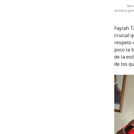
Mini
secretario gen
Fayiah T
crucial 
respeto 
poco la 
de la es
de los q