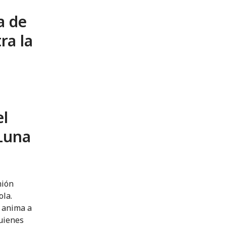
a de
ra la
el
Luna
nión
ola.
y anima a
quienes