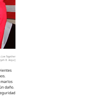
s Live Together
eyeh B. Acqui]
vientes
os.
imarlos
ún daño.
seguridad