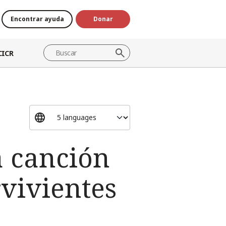
Encontrar ayuda
Donar
CICR
a canción
rvivientes