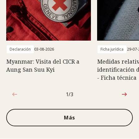
Declaración
03-08-2026
Ficha jurídica
29-07-
Myanmar: Visita del CICR a
Medidas relativ
Aung San Suu Kyi
identificación 
- Ficha técnica
1/3
1de3
Más