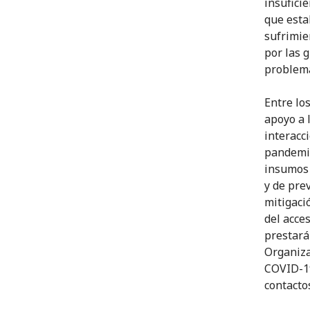
insuficie
que esta
sufrimie
por las 
problema
Entre lo
apoyo a 
interacc
pandemia
insumos 
y de pre
mitigaci
del acce
prestará 
Organiza
COVID-19
contacto