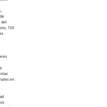
,
 de
 del
zos, 150
es
ares
a
estas
nales en
dad
sos