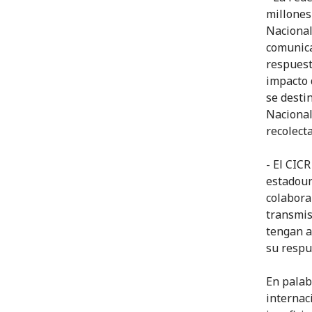
millones
Nacional
comunica
respuest
impacto 
se desti
Nacional
recolect
- El CIC
estadoun
colabora
transmis
tengan a
su respu
En palab
internac