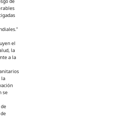
esgo de
erables
tigadas
diales."
uyen el
lud, la
nte a la
anitarios
 la
vación
n se
 de
 de