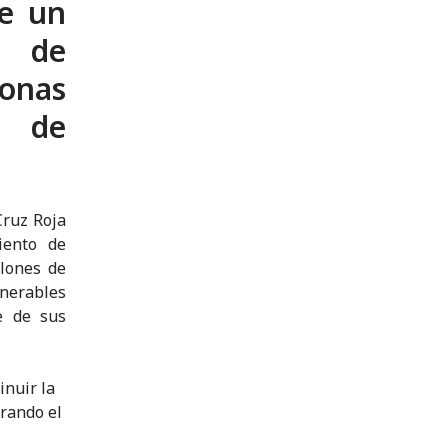
ce un
s de
sonas
e de
Cruz Roja
iento de
llones de
nerables
e de sus
inuir la
orando el