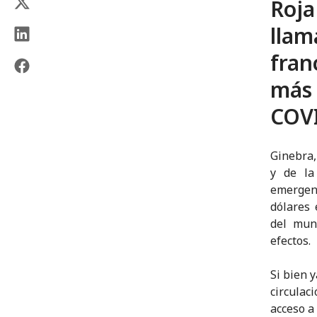
Roja
lla
fran
más
COV
Ginebra,
y de la
emergenc
dólares
del mun
efectos.
Si bien 
circulac
acceso a