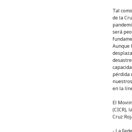
Tal como
de la Cr
pandemia
será peo
fundamen
Aunque l
desplaza
desastre
capacida
pérdida 
nuestros
en la lín
El Movim
(CICR), 
Cruz Roj
- La Fed