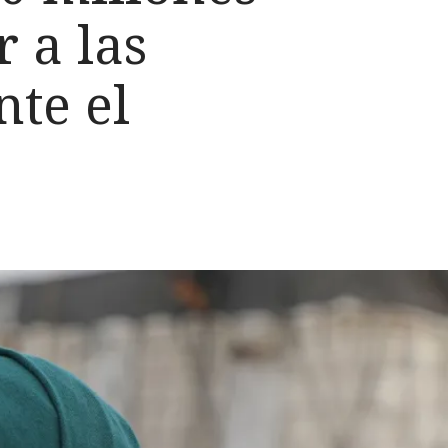
r a las
te el