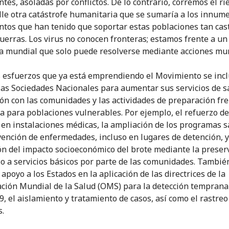
ntes, asoladas por conflictos. De lo contrario, corremos el ri
lle otra catástrofe humanitaria que se sumaría a los innum
ntos que han tenido que soportar estas poblaciones tan cas
guerras. Los virus no conocen fronteras; estamos frente a un
 mundial que solo puede resolverse mediante acciones mun
s esfuerzos que ya está emprendiendo el Movimiento se incl
las Sociedades Nacionales para aumentar sus servicios de sa
ión con las comunidades y las actividades de preparación fre
 para poblaciones vulnerables. Por ejemplo, el refuerzo de
en instalaciones médicas, la ampliación de los programas s
vención de enfermedades, incluso en lugares de detención, y
ón del impacto socioeconómico del brote mediante la preser
so a servicios básicos por parte de las comunidades. Tambié
apoyo a los Estados en la aplicación de las directrices de la
ción Mundial de la Salud (OMS) para la detección temprana
, el aislamiento y tratamiento de casos, así como el rastreo
s.