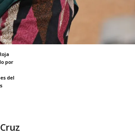
Roja
do por
es del
s
 Cruz