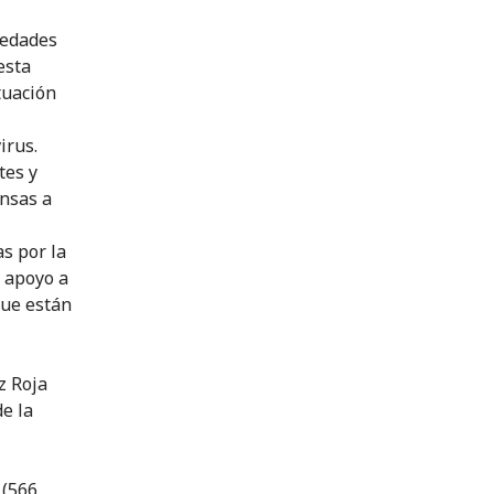
iedades
esta
tuación
irus.
tes y
ensas a
as por la
l apoyo a
que están
z Roja
de la
 (566