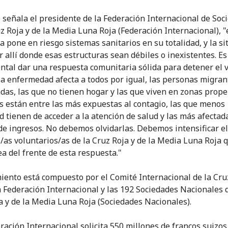
 señala el presidente de la Federación Internacional de Soc
uz Roja y de la Media Luna Roja (Federación Internacional), "
 pone en riesgo sistemas sanitarios en su totalidad, y la si
r allí donde esas estructuras sean débiles o inexistentes. Es
tal dar una respuesta comunitaria sólida para detener el v
a enfermedad afecta a todos por igual, las personas migran
das, las que no tienen hogar y las que viven en zonas prop
s están entre las más expuestas al contagio, las que menos
d tienen de acceder a la atención de salud y las más afectad
de ingresos. No debemos olvidarlas. Debemos intensificar e
/as voluntarios/as de la Cruz Roja y de la Media Luna Roja 
ea del frente de esta respuesta."
iento está compuesto por el Comité Internacional de la Cru
la Federación Internacional y las 192 Sociedades Nacionales 
a y de la Media Luna Roja (Sociedades Nacionales).
eración Internacional solicita 550 millones de francos suizos