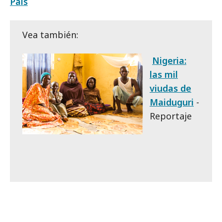
País
Vea también:
Nigeria:
las mil
viudas de
Maiduguri
-
Reportaje