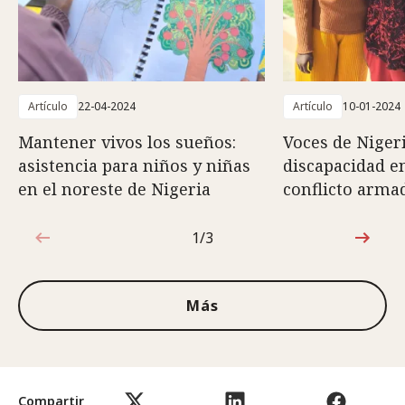
Artículo
22-04-2024
Artículo
10-01-2024
Mantener vivos los sueños:
Voces de Nigeri
asistencia para niños y niñas
discapacidad e
en el noreste de Nigeria
conflicto arma
1/3
1de3
Más
Compartir