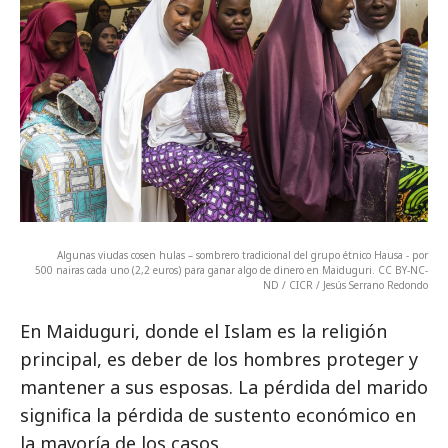
Algunas viudas cosen hulas – sombrero tradicional del grupo étnico Hausa - por
500 nairas cada uno (2,2 euros) para ganar algo de dinero en Maiduguri. CC BY-NC-
ND / CICR / Jesús Serrano Redondo
En Maiduguri, donde el Islam es la religión
principal, es deber de los hombres proteger y
mantener a sus esposas. La pérdida del marido
significa la pérdida de sustento económico en
la mayoría de los casos.