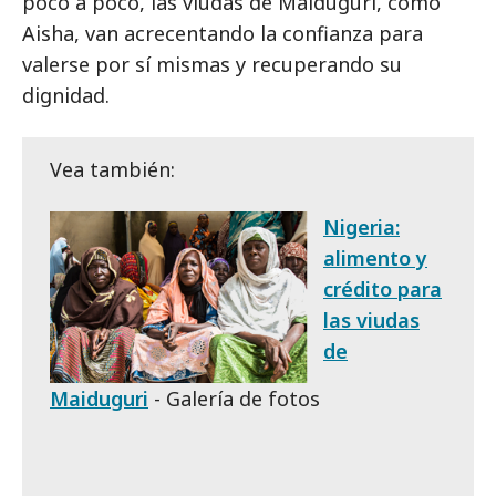
poco a poco, las viudas de Maiduguri, como
Aisha, van acrecentando la confianza para
valerse por sí mismas y recuperando su
dignidad.
Vea también:
Nigeria:
alimento y
crédito para
las viudas
de
Maiduguri
- Galería de fotos