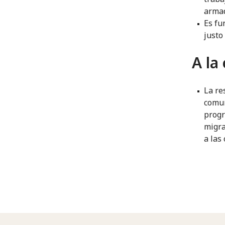
arma
Es fu
justo
A la
La re
comun
progr
migra
a las