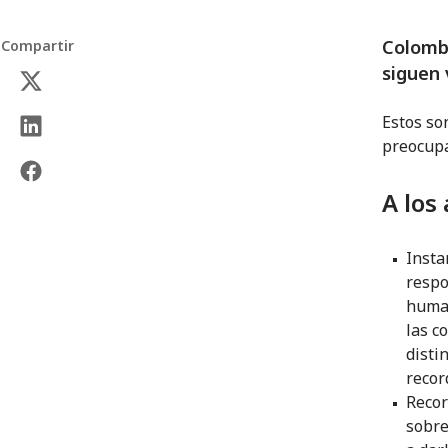
Colombi
Compartir
siguen 
Estos so
preocupa
A los
Insta
respo
human
las c
disti
recor
Recor
sobre