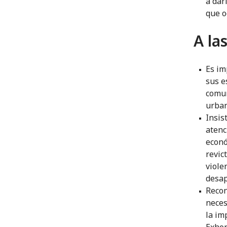
a dar
que o
A la
Es im
sus e
comun
urban
Insis
atenc
econó
revic
viole
desap
Recon
neces
la im
Exhor