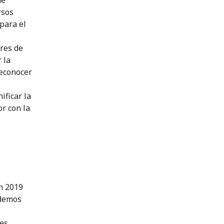
rsos
 para el
ares de
 la
reconocer
ificar la
or con la
n 2019
ndemos
res