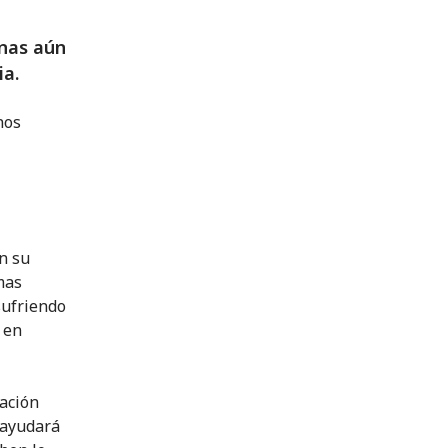
onas aún
ia.
nos
n su
mas
sufriendo
 en
ación
 ayudará