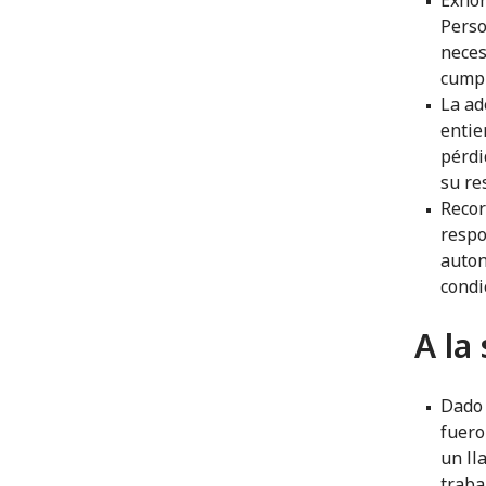
Perso
neces
cumpl
La ad
entie
pérdi
su re
Recor
respo
auton
condi
A la
Dado 
fuero
un ll
traba