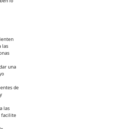
aben lo
rienten
 las
zonas
ndar una
yo
ientes de
y
a las
facilite
de