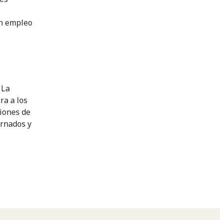
un empleo
 La
ra a los
iones de
ornados y