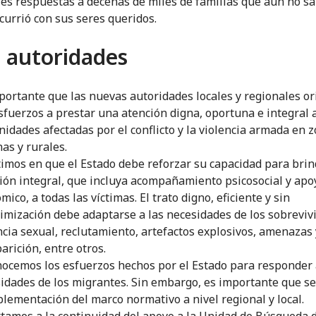
les respuestas a decenas de miles de familias que aún no s
currió con sus seres queridos.
s autoridades
portante que las nuevas autoridades locales y regionales o
sfuerzos a prestar una atención digna, oportuna e integral a
idades afectadas por el conflicto y la violencia armada en 
as y rurales.
timos en que el Estado debe reforzar su capacidad para bri
ión integral, que incluya acompañamiento psicosocial y apo
mico, a todas las víctimas. El trato digno, eficiente y sin
timización debe adaptarse a las necesidades de los sobreviv
ncia sexual, reclutamiento, artefactos explosivos, amenazas 
arición, entre otros.
ocemos los esfuerzos hechos por el Estado para responder 
idades de los migrantes. Sin embargo, es importante que se 
plementación del marco normativo a nivel regional y local.
tamos a la continuidad del apoyo a la Unidad de Búsqueda 