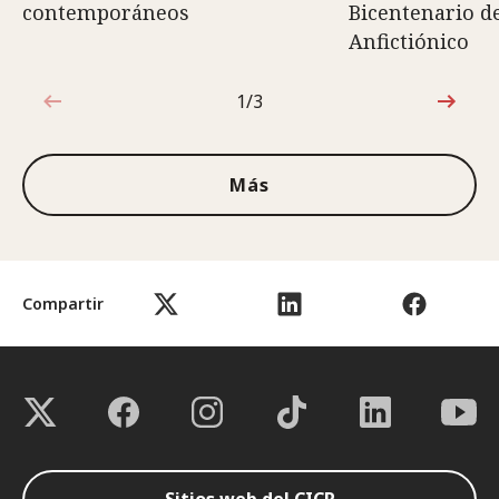
contemporáneos
Bicentenario d
Anfictiónico
1/3
1de3
Más
Compartir
Sitios web del CICR