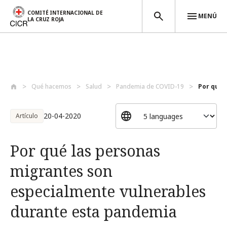
COMITÉ INTERNACIONAL DE
MENÚ
LA CRUZ ROJA
Pasar al contenido principal
Qué hacemos
Salud
Pandemia de COVID-19
Por qué 
20-04-2020
Artículo
Por qué las personas
migrantes son
especialmente vulnerables
durante esta pandemia