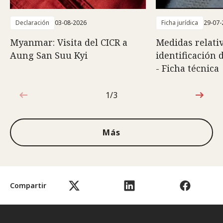
Declaración
03-08-2026
Ficha jurídica
29-07-
Myanmar: Visita del CICR a
Medidas relativ
Aung San Suu Kyi
identificación 
- Ficha técnica
1/3
1de3
Más
Compartir