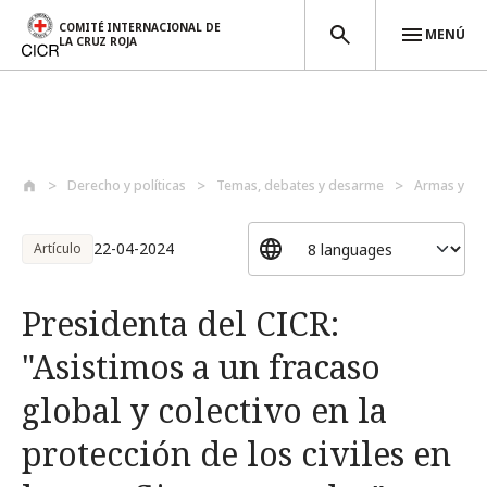
COMITÉ INTERNACIONAL DE
MENÚ
LA CRUZ ROJA
Pasar al contenido principal
Derecho y políticas
Temas, debates y desarme
Armas y de
22-04-2024
Artículo
Presidenta del CICR:
"Asistimos a un fracaso
global y colectivo en la
protección de los civiles en