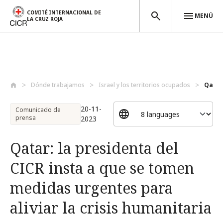
COMITÉ INTERNACIONAL DE
MENÚ
LA CRUZ ROJA
Pasar al contenido principal
Dónde trabajamos
Israel y los territorios ocupados
Qatar:
20-11-
Comunicado de
prensa
2023
Qatar: la presidenta del
CICR insta a que se tomen
medidas urgentes para
aliviar la crisis humanitaria