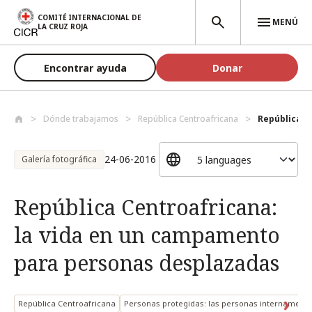
Pasar al contenido principal
COMITÉ INTERNACIONAL DE
MENÚ
LA CRUZ ROJA
Encontrar ayuda
Donar
Dónde trabajamos
República Centroafricana
República Ce
24-06-2016
Galería fotográfica
República Centroafricana:
la vida en un campamento
para personas desplazadas
República Centroafricana
Personas protegidas: las personas internament