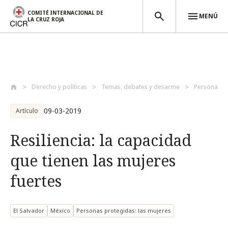
COMITÉ INTERNACIONAL DE
MENÚ
LA CRUZ ROJA
Pasar al contenido principal
Derecho y políticas
Temas, debates y desarme
Personas p
09-03-2019
Artículo
Resiliencia: la capacidad
que tienen las mujeres
fuertes
El Salvador
México
Personas protegidas: las mujeres