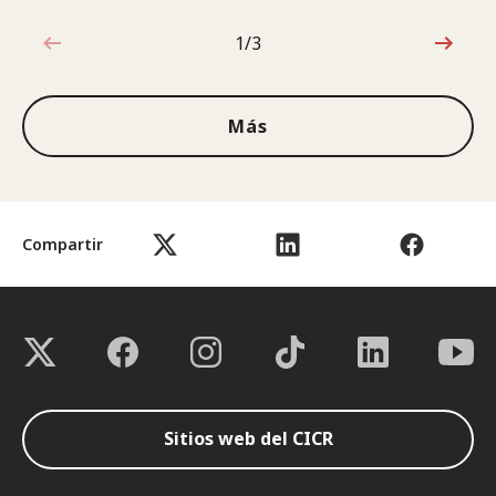
1/3
1de3
Más
Compartir
Sitios web del CICR