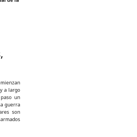
,
omienzan
y a largo
u paso un
la guerra
ares son
s armados