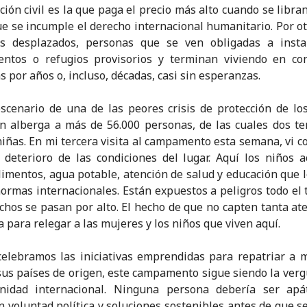
ción civil es la que paga el precio más alto cuando se libra
ue se incumple el derecho internacional humanitario. Por ot
os desplazados, personas que se ven obligadas a insta
ntos o refugios provisorios y terminan viviendo en con
s por años o, incluso, décadas, casi sin esperanzas.
escenario de una de las peores crisis de protección de lo
n alberga a más de 56.000 personas, de las cuales dos te
niñas. En mi tercera visita al campamento esta semana, vi 
 deterioro de las condiciones del lugar. Aquí los niños 
imentos, agua potable, atención de salud y educación que l
normas internacionales. Están expuestos a peligros todo el 
chos se pasan por alto. El hecho de que no capten tanta at
a para relegar a las mujeres y los niños que viven aquí.
celebramos las iniciativas emprendidas para repatriar a 
sus países de origen, este campamento sigue siendo la ver
nidad internacional. Ninguna persona debería ser apát
n voluntad política y soluciones sostenibles antes de que s