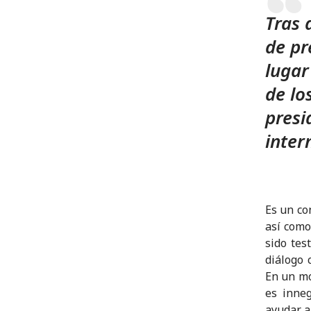
Tras 
de pr
lugar
de lo
presi
inter
Es un co
así como
sido tes
diálogo 
En un mo
es inne
ayudar a