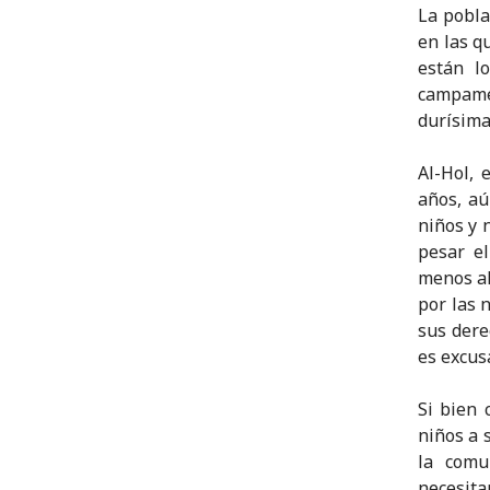
La pobla
en las q
están l
campame
durísima
Al-Hol, 
años, aú
niños y 
pesar el
menos al
por las 
sus dere
es excus
Si bien 
niños a 
la comu
necesita