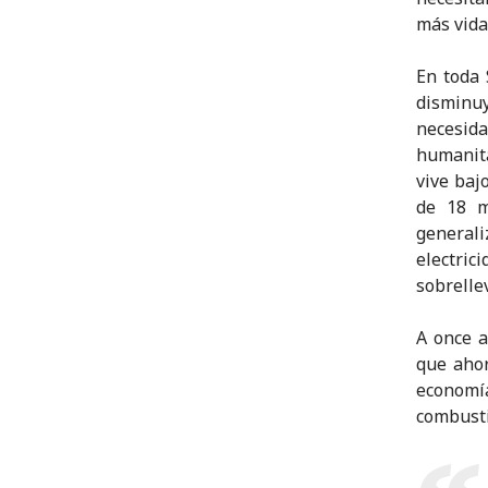
más vida
En toda 
disminu
necesid
humanita
vive baj
de 18 m
general
electri
sobrellev
A once a
que ahor
economí
combustib