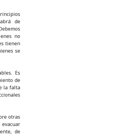
rincipios
habrá de
. Debemos
ienes no
es tienen
uienes se
bles. Es
miento de
 la falta
cionales
bre otras
a evacuar
ente, de