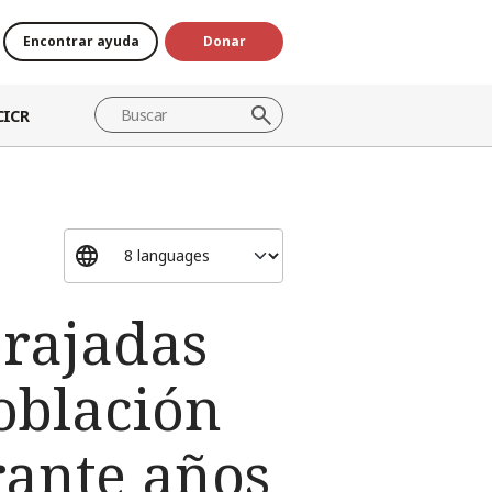
Encontrar ayuda
Donar
CICR
brajadas
población
rante años