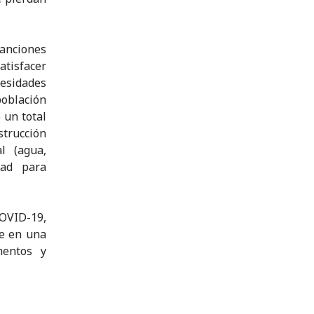
sanciones
tisfacer
esidades
población
 un total
trucción
l (agua,
dad para
COVID-19,
te en una
mentos y