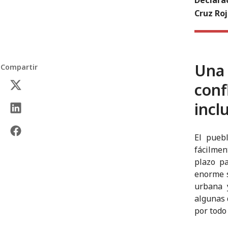
Cruz Roj
Una 
Compartir
conf
incl
El pueb
fácilmen
plazo pa
enorme s
urbana 
algunas 
por todo