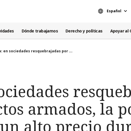
Español
vidades
Dónde trabajamos
Derecho y políticas
Apoyar al 
ia: en sociedades resquebrajadas por ...
sociedades resque
ctos armados, la 
 un alto precio du