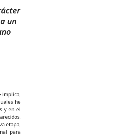
rácter
pa un
uno
 implica,
cuales he
s y en el
arecidos.
va etapa,
nal para