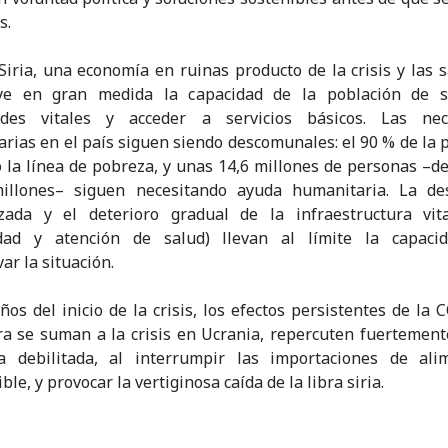
s.
Siria, una economía en ruinas producto de la crisis y las 
ye en gran medida la capacidad de la población de sa
ades vitales y acceder a servicios básicos. Las nec
rias en el país siguen siendo descomunales: el 90 % de la 
o la línea de pobreza, y unas 14,6 millones de personas –de
illones– siguen necesitando ayuda humanitaria. La des
izada y el deterioro gradual de la infraestructura vita
cidad y atención de salud) llevan al límite la capaci
ar la situación.
ños del inicio de la crisis, los efectos persistentes de la 
a se suman a la crisis en Ucrania, repercuten fuertemen
a debilitada, al interrumpir las importaciones de ali
le, y provocar la vertiginosa caída de la libra siria.