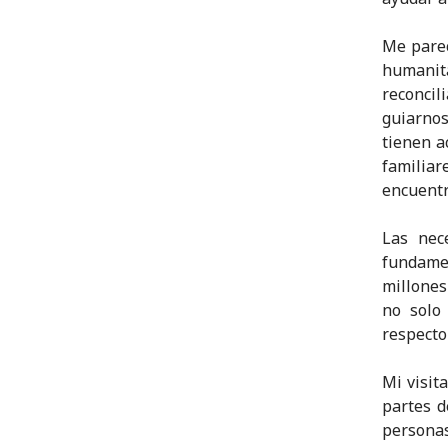
Me parec
humanit
reconcil
guiarno
tienen a
familiar
encuentr
Las nec
fundamen
millones
no solo
respecto
Mi visit
partes d
persona