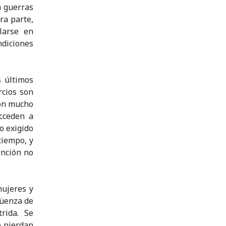
n guerras
ra parte,
larse en
diciones
s últimos
rcios son
con mucho
acceden a
o exigido
tiempo, y
ención no
mujeres y
güenza de
rida. Se
e pierdan