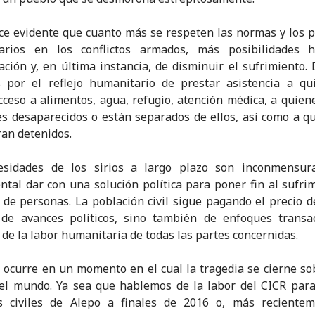
e evidente que cuanto más se respeten las normas y los p
arios en los conflictos armados, más posibilidades 
iación y, en última instancia, de disminuir el sufrimiento
s por el reflejo humanitario de prestar asistencia a qu
cceso a alimentos, agua, refugio, atención médica, a quien
es desaparecidos o están separados de ellos, así como a q
an detenidos.
esidades de los sirios a largo plazo son inconmensura
tal dar con una solución política para poner fin al sufri
 de personas. La población civil sigue pagando el precio de
 de avances políticos, sino también de enfoques transac
 de la labor humanitaria de todas las partes concernidas.
a ocurre en un momento en el cual la tragedia se cierne so
el mundo. Ya sea que hablemos de la labor del CICR par
s civiles de Alepo a finales de 2016 o, más recientem