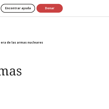
Encontrar ayuda
Donar
 era de las armas nucleares
rmas