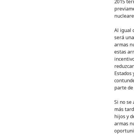
2015 ter
previame
nucleare
Al igual
será una
armas nu
estas ar
incentiv
reduzcan
Estados 
contunde
parte de 
Si no se
más tard
hijos y 
armas nu
oportuni