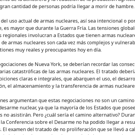
gran cantidad de personas podría llegar a morir de hambre.
o del uso actual de armas nucleares, así sea intencional o po
e, es mayor que durante la Guerra Fría. Las tensiones global
os regionales involucran a Estados que tienen armas nucleare
 de armas nucleares son cada vez más complejos y vulnerabl
tiones muy reales y preocupantes hoy en día.
egociaciones de Nueva York, se deberían recordar las conse
rias catastróficas de las armas nucleares. El tratado deberí
iciones claras e integrales, que abarquen el uso, el desarrol
ón, el almacenamiento y la transferencia de armas nucleare
nes argumentan que estas negociaciones no son un camino 
 desarme nuclear, ya que la mayoría de los Estados que pos
s no asistirán. Pero ¿cuál sería el camino alternativo? Dura
 la Conferencia sobre el Desarme no ha podido llegar a resu
s. El examen del tratado de no proliferación que se llevó a c