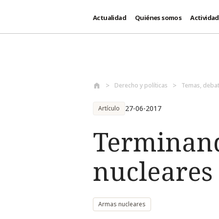
Actualidad
Quiénes somos
Activida
Pasar al contenido principal
Derecho y políticas
Temas, debat
27-06-2017
Artículo
Terminand
nucleares
Armas nucleares