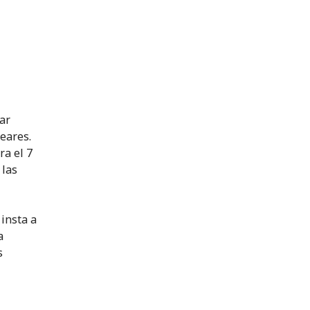
ar
eares.
ra el 7
 las
 insta a
a
s