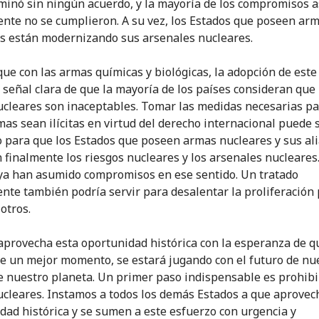
minó sin ningún acuerdo, y la mayoría de los compromisos 
nte no se cumplieron. A su vez, los Estados que poseen ar
s están modernizando sus arsenales nucleares.
 que con las armas químicas y biológicas, la adopción de este
 señal clara de que la mayoría de los países consideran que 
cleares son inaceptables. Tomar las medidas necesarias p
mas sean ilícitas en virtud del derecho internacional puede 
o para que los Estados que poseen armas nucleares y sus al
 finalmente los riesgos nucleares y los arsenales nucleares
ya han asumido compromisos en ese sentido. Un tratado
nte también podría servir para desalentar la proliferación 
otros.
 aprovecha esta oportunidad histórica con la esperanza de q
e un mejor momento, se estará jugando con el futuro de nu
de nuestro planeta. Un primer paso indispensable es prohibi
cleares. Instamos a todos los demás Estados a que aprovec
dad histórica y se sumen a este esfuerzo con urgencia y