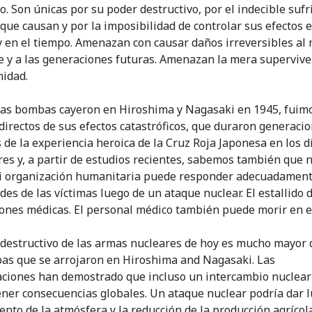
o. Son únicas por su poder destructivo, por el indecible suf
ue causan y por la imposibilidad de controlar sus efectos e
y en el tiempo. Amenazan con causar daños irreversibles al
 y a las generaciones futuras. Amenazan la mera supervive
idad.
as bombas cayeron en Hiroshima y Nagasaki en 1945, fuim
 directos de sus efectos catastróficos, que duraron generacio
de la experiencia heroica de la Cruz Roja Japonesa en los d
res y, a partir de estudios recientes, sabemos también que 
i organización humanitaria puede responder adecuadament
des de las víctimas luego de un ataque nuclear. El estallido 
iones médicas. El personal médico también puede morir en e
 destructivo de las armas nucleares de hoy es mucho mayor 
as que se arrojaron en Hiroshima and Nagasaki. Las
aciones han demostrado que incluso un intercambio nuclear
ener consecuencias globales. Un ataque nuclear podría dar l
ento de la atmósfera y la reducción de la producción agrícola