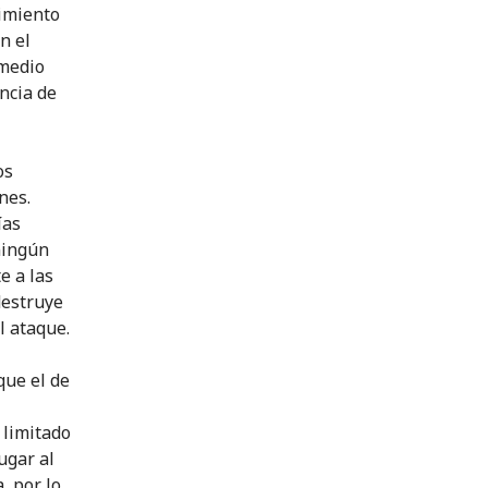
rimiento
n el
 medio
ncia de
os
nes.
ías
ningún
e a las
destruye
l ataque.
que el de
 limitado
ugar al
, por lo