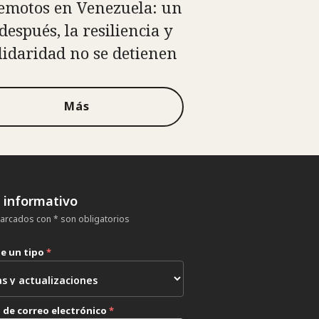
emotos en Venezuela: un
después, la resiliencia y
olidaridad no se detienen
Más
n informativo
rcados con * son obligatorios
ne un tipo
*
 de correo electrónico
*