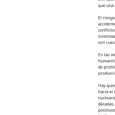
que una 
El riesg
accident
conflict
sistemas
son cues
En las n
humanita
de prohib
producci
Hay quie
hacia el
nucleare
décadas,
positivo