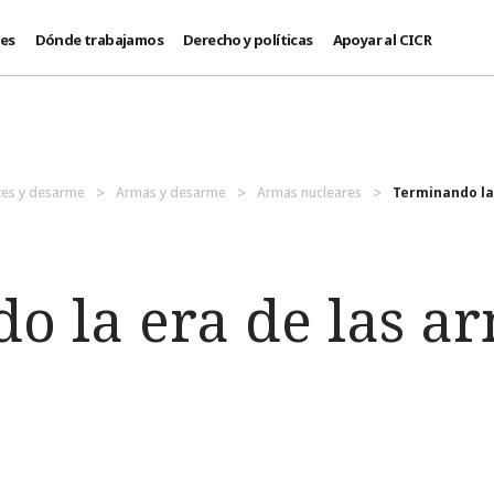
des
Dónde trabajamos
Derecho y políticas
Apoyar al CICR
es y desarme
Armas y desarme
Armas nucleares
Terminando la
o la era de las a