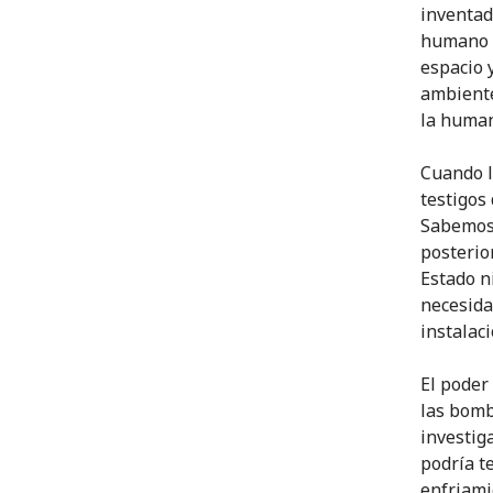
inventad
humano q
espacio 
ambiente
la human
Cuando l
testigos
Sabemos 
posterio
Estado n
necesida
instalac
El poder
las bomb
investig
podría t
enfriami