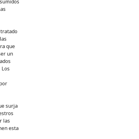
asumidos
mas
 tratado
las
ara que
ser un
iados
. Los
por
ue surja
estros
r las
hen esta