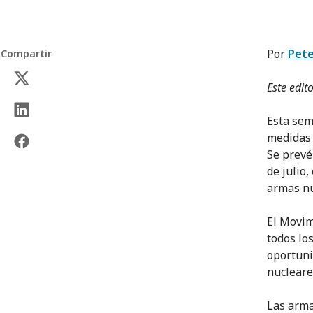
Por
Pete
Compartir
Este edit
Esta sem
medidas 
Se prevé
de julio
armas nu
El Movim
todos lo
oportuni
nucleare
Las arma