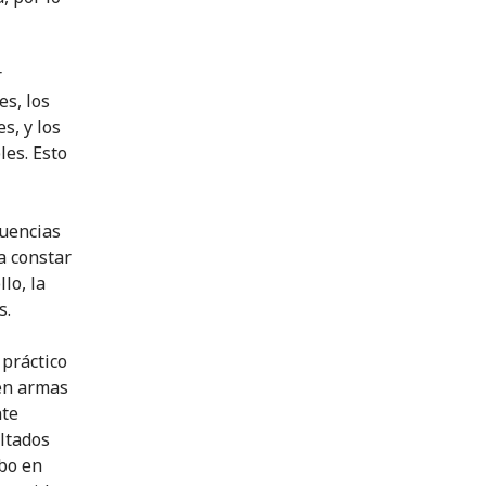
r
es, los
s, y los
es. Esto
cuencias
a constar
lo, la
s.
práctico
een armas
nte
ltados
abo en