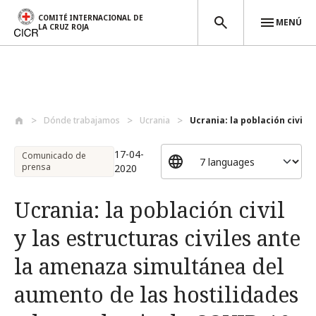
COMITÉ INTERNACIONAL DE
MENÚ
LA CRUZ ROJA
Pasar al contenido principal
Dónde trabajamos
Ucrania
Ucrania: la población civil y 
17-04-
Comunicado de
prensa
2020
Ucrania: la población civil
y las estructuras civiles ante
la amenaza simultánea del
aumento de las hostilidades