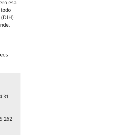
pero esa
 todo
 (DIH)
ende,
ídeos
4 31
95 262