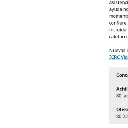
asistenc
ayuda no
momento 
confiere 
incluida
calefacci
Nuevas i
ICRC Vi
Cont
Achil
80,
a
Olek
80 23