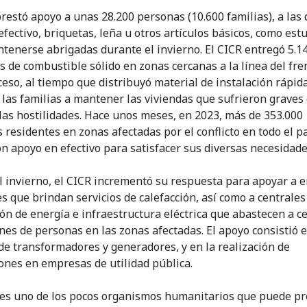
prestó apoyo a unas 28.200 personas (10.600 familias), a las
fectivo, briquetas, leña u otros artículos básicos, como estu
tenerse abrigadas durante el invierno. El CICR entregó 5.1
s de combustible sólido en zonas cercanas a la línea del fre
cceso, al tiempo que distribuyó material de instalación rápid
 las familias a mantener las viviendas que sufrieron graves
las hostilidades. Hace unos meses, en 2023, más de 353.000
 residentes en zonas afectadas por el conflicto en todo el p
on apoyo en efectivo para satisfacer sus diversas necesidade
l invierno, el CICR incrementó su respuesta para apoyar a
es que brindan servicios de calefacción, así como a centrales
ón de energía e infraestructura eléctrica que abastecen a c
ones de personas en las zonas afectadas. El apoyo consistió e
de transformadores y generadores, y en la realización de
ones en empresas de utilidad pública.
 es uno de los pocos organismos humanitarios que puede pr