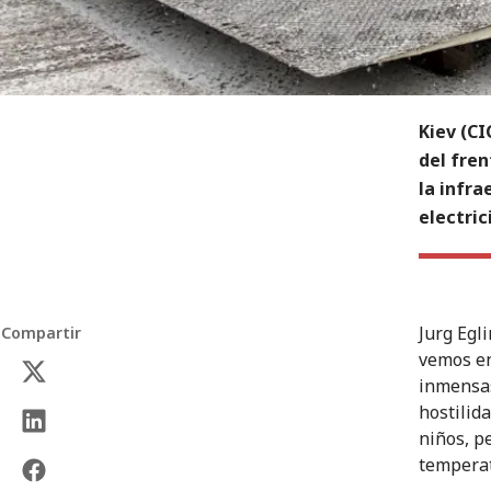
Kiev (CI
del fre
la infr
electric
Jurg Egli
Compartir
vemos en
inmensas
hostilid
niños, p
temperat