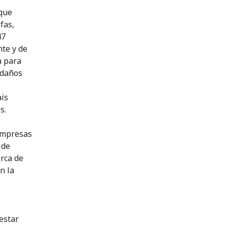
 que
fas,
47
nte y de
a para
 daños
aís
s.
 empresas
 de
erca de
n la
estar