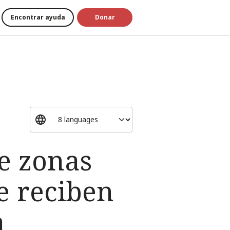
Encontrar ayuda
Donar
de zonas
te reciben
a