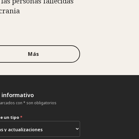
 las personas fallecidas
crania
Más
n informativo
rcados con * son obligatorios
ne un tipo
*