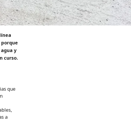
línea
o porque
 agua y
n curso.
rias que
on
ables,
as a