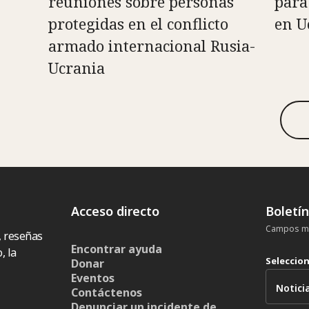
reuniones sobre personas
para
protegidas en el conflicto
en U
armado internacional Rusia-
Ucrania
Acceso directo
Boletí
Campos ma
, reseñas
Encontrar ayuda
, la
Seleccio
Donar
Eventos
Contáctenos
Denunciar un incidente de