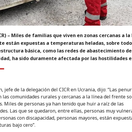
CR) – Miles de familias que viven en zonas cercanas a la 
nte están expuestas a temperaturas heladas, sobre tod
aestructura básica, como las redes de abastecimiento de
idad, ha sido duramente afectada por las hostilidades e
n, jefe de la delegación del CICR en Ucrania, dijo: “Las penu
 las comunidades rurales y cercanas a la línea del frente s
. Miles de personas ya han tenido que huir a raíz de las
ades. Las que se quedaron, entre ellas, personas muy vulner
ersonas con discapacidad, personas mayores, están expuest
uras bajo cero”.