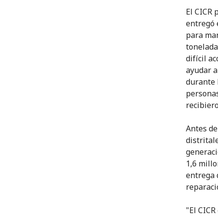
El CICR 
entregó e
para man
tonelada
difícil a
ayudar a
durante 
personas
recibier
Antes de
distrital
generaci
1,6 mill
entrega 
reparaci
"El CICR