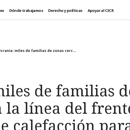
des
Dónde trabajamos
Derecho y políticas
Apoyar al CICR
crania: miles de familias de zonas cerc...
iles de familias 
 la línea del fren
e calefacción par